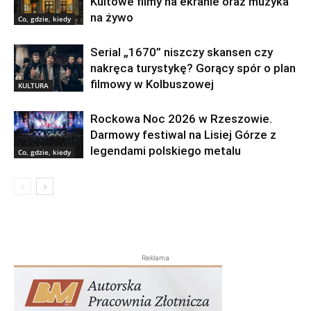
Kultowe filmy na ekranie oraz muzyka
na żywo
Co, gdzie, kiedy
Serial „1670” niszczy skansen czy
nakręca turystykę? Gorący spór o plan
filmowy w Kolbuszowej
KULTURA
Rockowa Noc 2026 w Rzeszowie.
Darmowy festiwal na Lisiej Górze z
legendami polskiego metalu
Co, gdzie, kiedy
Reklama