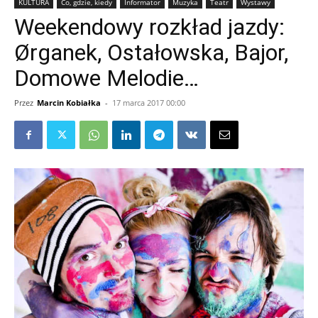
KULTURA
Co, gdzie, kiedy
Informator
Muzyka
Teatr
Wystawy
Weekendowy rozkład jazdy:
Ørganek, Ostałowska, Bajor,
Domowe Melodie…
Przez
Marcin Kobiałka
-
17 marca 2017 00:00