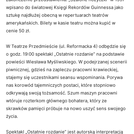
wpisano do światowej Księgi Rekordów Guinnessa jako
sztukę najdłużej obecną w repertuarach teatrów
amerykańskich. Bilety w kasie teatru można kupić w
cenie 50 zł.
W Teatrze Przedmieście (ul. Reformacka 4) odbędzie się
o godz. 19:00 spektakl „Ostatnie rozdanie” na podstawie
powieści Wiesława Myśliwskiego. W podejrzanej scenerii
piwnicznej, gdzieś na zapleczu pracowni krawieckiej,
stajemy się uczestnikami seansu wspominania. Porywa
nas korowód tajemniczych postaci, które stopniowo
odkrywają swoją tożsamość. Szum maszyn pracowni
wtóruje rozterkom głównego bohatera, który ze
skrawków pamięci próbuje na nowo uszyć sens swojego
życia.
Spektakl „Ostatnie rozdanie” jest autorską interpretacją