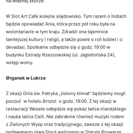
na własnej skórze.
W Slot Art Cafe kolejne slajdowisko. Tym razem o Indiach
będzie opowiadać Ania, która przez pół roku była na
wolontariacie w tym kraju. Zdradzi ona tajemnice
tamtejszej kultury i religii, a także powie o roli kobiet i o
devadasi. Spotkanie odbędzie się o godz. 19:00 w
budynku Estrady Rzeszowskiej (ul. Jagiellońska 24),
wstęp wolny.
Ørganek w Lukrze
Z okazji Dnia św. Patryka „zielony klimat” będziemy mogli
poczuć w hotelu Bristol o godz. 19:00. Z tej okazji w
restauracji Wesele odbędzie się pokaz tańca irlandzkiego
i nauka tańca Ceili. Nie zabraknie również muzyki rodem
z Zielonych Wysp oraz tradycyjnego, zawsze z tej okazji
podawanego piwa Stout ważonego w Starym Browarze