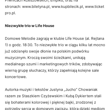
Piwnicach Rzeszowskich, Empiku, oraz na
stronach: www.biletyna.pl, www.kupbilecik.pl, www.ticket
pro.pl.
Niezwykłe trio w Life House
Domowe Melodie zagrają w klubie Life House (al. Rejtana
1) o godz. 18:30. To niezwykłe trio w ciągu kilku lat mocno
już odcisnęło swoje dłonie na polskim podwórku
muzycznym. Kroczą swoimi ścieżkami, unikają
medialnego szumi i marketingowych trików, zdobywając
wierną grupę słuchaczy, którzy zapełniają kolejne sale
koncertowe.
Autorka muzyki i tekstów Justyna „Jucho” Chowaniak
razem ze Staszkiem Czyżewskim i Kubą Dykiertem stali
się bohaterami kolorowej i pięknej bajki, zrodzonej z
potrzeby serca w domowym zaciszu, która dzięki mediom