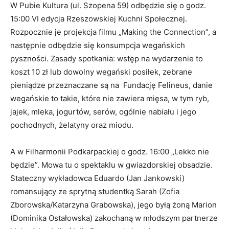
W Pubie Kultura (ul. Szopena 59) odbędzie się o godz.
15:00 VI edycja Rzeszowskiej Kuchni Społecznej.
Rozpocznie je projekcja filmu „Making the Connection”, a
następnie odbędzie się konsumpcja wegańskich
pyszności. Zasady spotkania: wstęp na wydarzenie to
koszt 10 zł lub dowolny wegański posiłek, zebrane
pieniądze przeznaczane są na Fundację Felineus, danie
wegańskie to takie, które nie zawiera mięsa, w tym ryb,
jajek, mleka, jogurtów, serów, ogólnie nabiału i jego
pochodnych, żelatyny oraz miodu.
A w Filharmonii Podkarpackiej o godz. 16:00 „Lekko nie
będzie”. Mowa tu o spektaklu w gwiazdorskiej obsadzie.
Stateczny wykładowca Eduardo (Jan Jankowski)
romansujący ze sprytną studentką Sarah (Zofia
Zborowska/Katarzyna Grabowska), jego byłą żoną Marion
(Dominika Ostałowska) zakochaną w młodszym partnerze