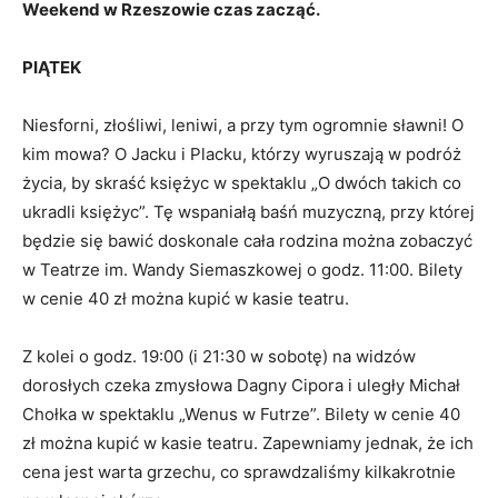
Weekend w Rzeszowie czas zacząć.
PIĄTEK
Niesforni, złośliwi, leniwi, a przy tym ogromnie sławni! O
kim mowa? O Jacku i Placku, którzy wyruszają w podróż
życia, by skraść księżyc w spektaklu „O dwóch takich co
ukradli księżyc”. Tę wspaniałą baśń muzyczną, przy której
będzie się bawić doskonale cała rodzina można zobaczyć
w Teatrze im. Wandy Siemaszkowej o godz. 11:00. Bilety
w cenie 40 zł można kupić w kasie teatru.
Z kolei o godz. 19:00 (i 21:30 w sobotę) na widzów
dorosłych czeka zmysłowa Dagny Cipora i uległy Michał
Chołka w spektaklu „Wenus w Futrze”. Bilety w cenie 40
zł można kupić w kasie teatru. Zapewniamy jednak, że ich
cena jest warta grzechu, co sprawdzaliśmy kilkakrotnie