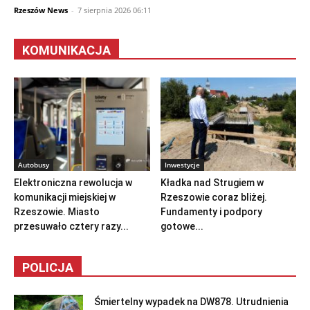
Rzeszów News
-
7 sierpnia 2026 06:11
KOMUNIKACJA
Autobusy
Inwestycje
Elektroniczna rewolucja w
Kładka nad Strugiem w
komunikacji miejskiej w
Rzeszowie coraz bliżej.
Rzeszowie. Miasto
Fundamenty i podpory
przesuwało cztery razy...
gotowe...
POLICJA
Śmiertelny wypadek na DW878. Utrudnienia