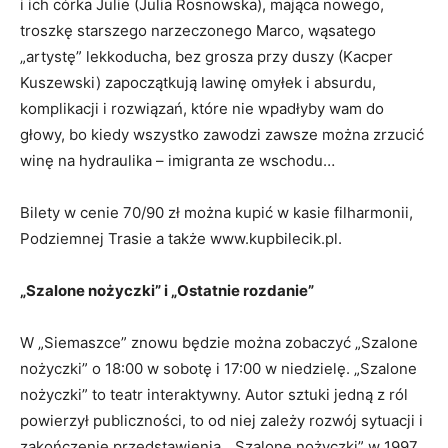
i ich córka Julie (Julia Rosnowska), mająca nowego,
troszkę starszego narzeczonego Marco, wąsatego
„artystę” lekkoducha, bez grosza przy duszy (Kacper
Kuszewski) zapoczątkują lawinę omyłek i absurdu,
komplikacji i rozwiązań, które nie wpadłyby wam do
głowy, bo kiedy wszystko zawodzi zawsze można zrzucić
winę na hydraulika – imigranta ze wschodu…
Bilety w cenie 70/90 zł można kupić w kasie filharmonii,
Podziemnej Trasie a także www.kupbilecik.pl.
„Szalone nożyczki” i „Ostatnie rozdanie”
W „Siemaszce” znowu będzie można zobaczyć „Szalone
nożyczki” o 18:00 w sobotę i 17:00 w niedzielę. „Szalone
nożyczki” to teatr interaktywny. Autor sztuki jedną z ról
powierzył publiczności, to od niej zależy rozwój sytuacji i
zakończenie przedstawienia. „Szalone nożyczki” w 1997