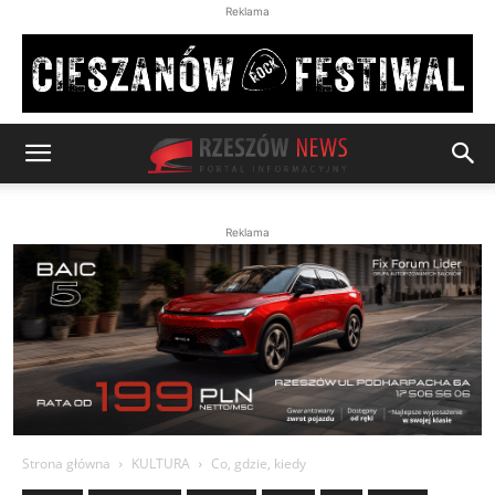
Reklama
Reklama
Strona główna
KULTURA
Co, gdzie, kiedy