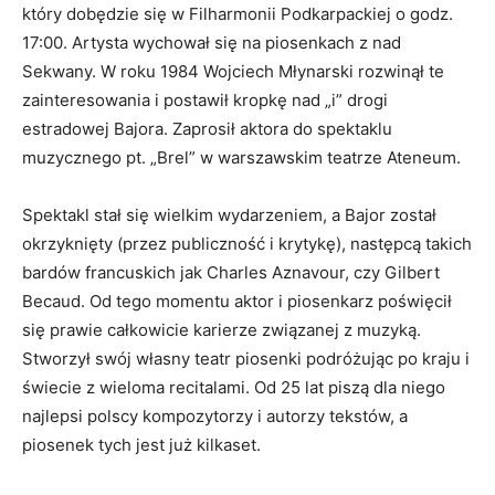
który dobędzie się w Filharmonii Podkarpackiej o godz.
17:00. Artysta wychował się na piosenkach z nad
Sekwany. W roku 1984 Wojciech Młynarski rozwinął te
zainteresowania i postawił kropkę nad „i” drogi
estradowej Bajora. Zaprosił aktora do spektaklu
muzycznego pt. „Brel” w warszawskim teatrze Ateneum.
Spektakl stał się wielkim wydarzeniem, a Bajor został
okrzyknięty (przez publiczność i krytykę), następcą takich
bardów francuskich jak Charles Aznavour, czy Gilbert
Becaud. Od tego momentu aktor i piosenkarz poświęcił
się prawie całkowicie karierze związanej z muzyką.
Stworzył swój własny teatr piosenki podróżując po kraju i
świecie z wieloma recitalami. Od 25 lat piszą dla niego
najlepsi polscy kompozytorzy i autorzy tekstów, a
piosenek tych jest już kilkaset.