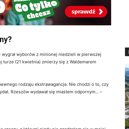
rny?
e wygrał wyborów z minionej niedzieli w pierwszej
ej turze (21 kwietnia) zmierzy się z Waldemarem
pewnego rodzaju ekstrawagancja. Nie chodzi o to, czy
kandydat. Rzeszów wydawał się miastem odpornym… –
I