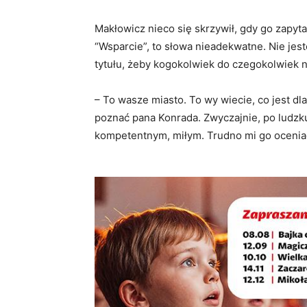
Makłowicz nieco się skrzywił, gdy go zapyt
“Wsparcie”, to słowa nieadekwatne. Nie jes
tytułu, żeby kogokolwiek do czegokolwiek
– To wasze miasto. To wy wiecie, co jest dl
poznać pana Konrada. Zwyczajnie, po ludzku,
kompetentnym, miłym. Trudno mi go oceniać