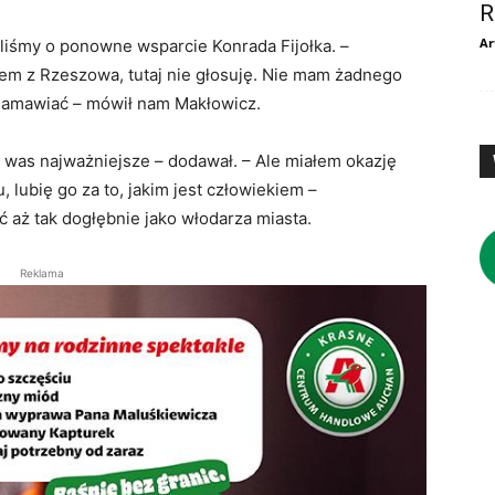
R
Ar
aliśmy o ponowne wsparcie Konrada Fijołka. –
tem z Rzeszowa, tutaj nie głosuję. Nie mam żadnego
 namawiać – mówił nam Makłowicz.
a was najważniejsze – dodawał. – Ale miałem okazję
 lubię go za to, jakim jest człowiekiem –
 aż tak dogłębnie jako włodarza miasta.
Reklama