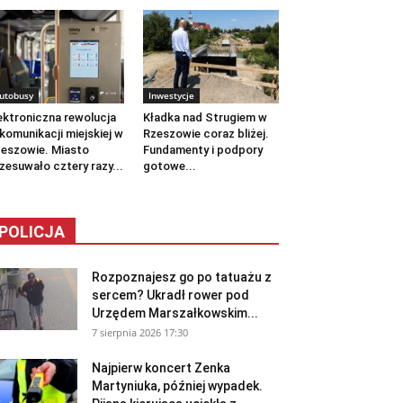
utobusy
Inwestycje
ektroniczna rewolucja
Kładka nad Strugiem w
komunikacji miejskiej w
Rzeszowie coraz bliżej.
eszowie. Miasto
Fundamenty i podpory
zesuwało cztery razy...
gotowe...
POLICJA
Rozpoznajesz go po tatuażu z
sercem? Ukradł rower pod
Urzędem Marszałkowskim...
7 sierpnia 2026 17:30
Najpierw koncert Zenka
Martyniuka, później wypadek.