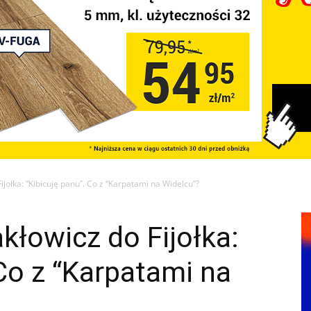
jołka: “Kibicuję panu”. Co z “Karpatami na Widelcu”?
łowicz do Fijołka:
 Co z “Karpatami na