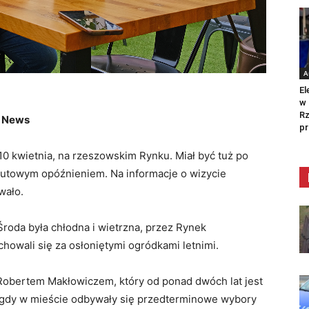
A
El
w 
Rz
w News
pr
 10 kwietnia, na rzeszowskim Rynku. Miał być tuż po
inutowym opóźnieniem. Na informacje o wizycie
wało.
Środa była chłodna i wietrzna, przez Rynek
 chowali się za osłoniętymi ogródkami letnimi.
 Robertem Makłowiczem, który od ponad dwóch lat jest
, gdy w mieście odbywały się przedterminowe wybory