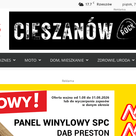
C
17.7
piątek, 7
Rzeszów
Reklama
BIZNES
MOTO
DOM, MIESZKANIE
ZDROWIE, URODA
Reklama