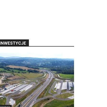
INWESTYCJE
nwestycje