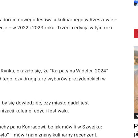
asadorem nowego festiwalu kulinarnego w Rzeszowie –
ycje – w 2022 i 2023 roku. Trzecia edycja w tym roku
Rynku, okazało się, że “Karpaty na Widelcu 2024”
od tego, czy drugą turę wyborów prezydenckich w
by się dowiedzieć, czy miasto nadal jest
zacji kolejnej edycji festiwalu.
N
P
uchy panu Konradowi, bo jak mówili w Szwejku:
p
 było” – mówił nam znany kulinarny recenzent.