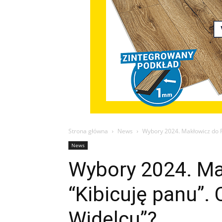
Strona główna
News
Wybory 2024. Makłowicz do Fi
News
Wybory 2024. Mak
“Kibicuję panu”.
Widelcu”?