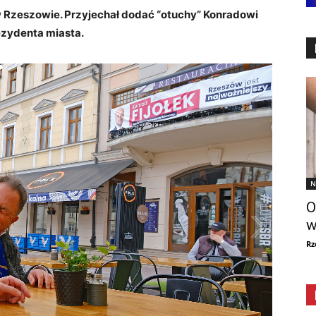
 Rzeszowie. Przyjechał dodać “otuchy” Konradowi
ezydenta miasta.
N
O
w
Rz