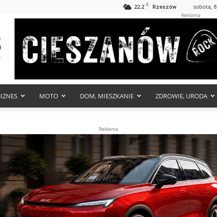
C
22.2
sobota, 8
Rzeszów
Reklama
BIZNES
MOTO
DOM, MIESZKANIE
ZDROWIE, URODA
Reklama