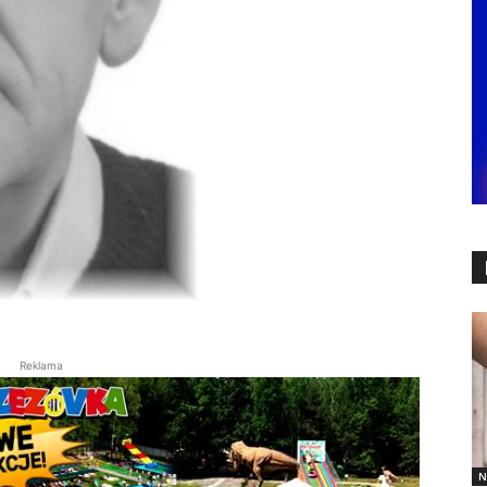
Reklama
N