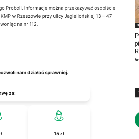
ego Proboli. Informacje można przekazywać osobiście
KMP w Rzeszowie przy ulicy Jagiellońskiej 13 – 47
zwoniąc na nr 112.
N
P
p
R
Ar
zwoli nam działać sprawniej.
awę za:
ł
15 zł