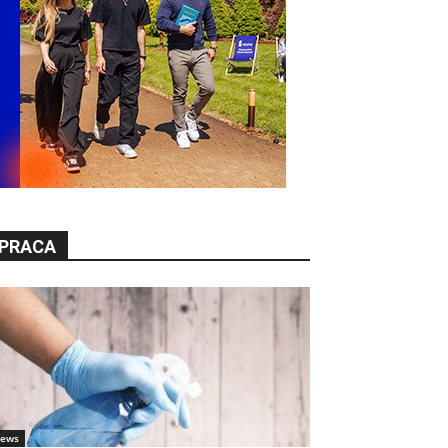
PRACA
ews