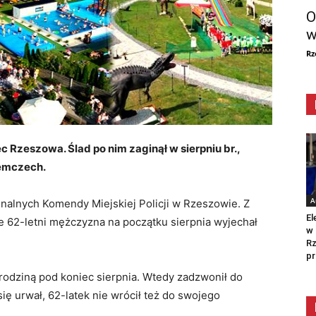
O
w
Rz
c Rzeszowa. Ślad po nim zaginął w sierpniu br.,
iemczech.
A
nalnych Komendy Miejskiej Policji w Rzeszowie. Z
El
że 62-letni mężczyzna na początku sierpnia wyjechał
w 
Rz
pr
 rodziną pod koniec sierpnia. Wtedy zadzwonił do
ę urwał, 62-latek nie wrócił też do swojego