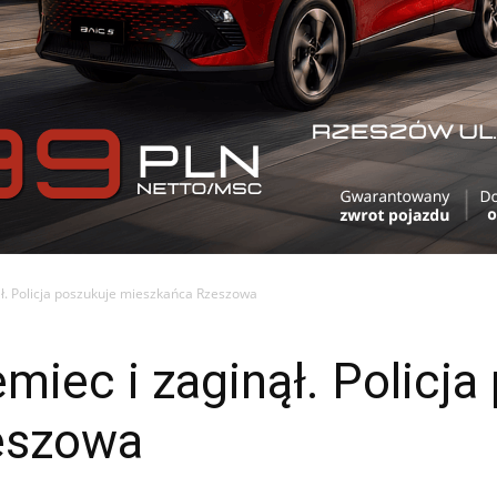
ął. Policja poszukuje mieszkańca Rzeszowa
miec i zaginął. Policja
eszowa