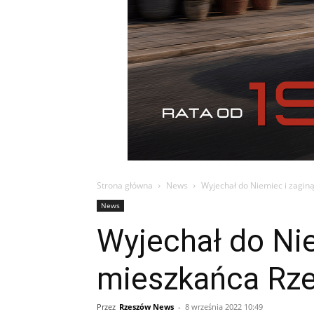
Strona główna
News
Wyjechał do Niemiec i zagin
News
Wyjechał do Nie
mieszkańca Rz
Przez
Rzeszów News
-
8 września 2022 10:49