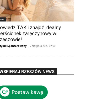
ews
owiedz TAK i znajdź idealny
ierścionek zaręczynowy w
zeszowie!
tykuł Sponsorowany
-
7 sierpnia 2026 07:00
WSPIERAJ RZESZÓW NEWS