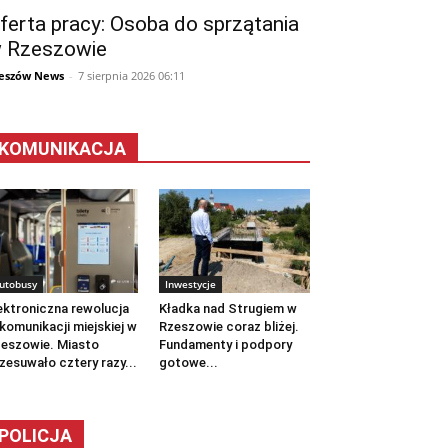
ferta pracy: Osoba do sprzątania
 Rzeszowie
eszów News
-
7 sierpnia 2026 06:11
KOMUNIKACJA
utobusy
Inwestycje
ektroniczna rewolucja
Kładka nad Strugiem w
komunikacji miejskiej w
Rzeszowie coraz bliżej.
eszowie. Miasto
Fundamenty i podpory
zesuwało cztery razy...
gotowe...
POLICJA