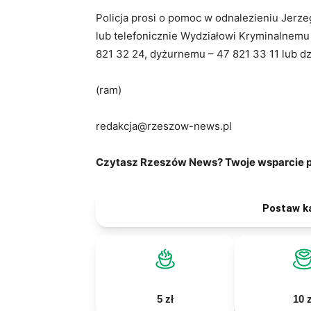
Policja prosi o pomoc w odnalezieniu Jerz
lub telefonicznie Wydziałowi Kryminalnemu 
821 32 24, dyżurnemu – 47 821 33 11 lub d
(ram)
redakcja@rzeszow-news.pl
Czytasz Rzeszów News? Twoje wsparcie po
Postaw k
5 zł
10 z