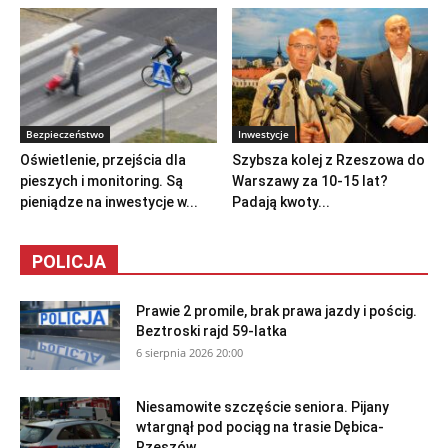
Bezpieczeństwo
Inwestycje
Oświetlenie, przejścia dla
Szybsza kolej z Rzeszowa do
pieszych i monitoring. Są
Warszawy za 10-15 lat?
pieniądze na inwestycje w...
Padają kwoty...
POLICJA
Prawie 2 promile, brak prawa jazdy i pościg.
Beztroski rajd 59-latka
6 sierpnia 2026 20:00
Niesamowite szczęście seniora. Pijany
wtargnął pod pociąg na trasie Dębica-
Rzeszów