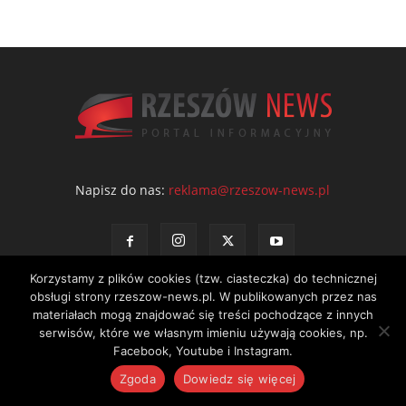
Napisz do nas:
reklama@rzeszow-news.pl
Korzystamy z plików cookies (tzw. ciasteczka) do technicznej
obsługi strony rzeszow-news.pl. W publikowanych przez nas
materiałach mogą znajdować się treści pochodzące z innych
serwisów, które we własnym imieniu używają cookies, np.
Kontakt
Polityka prywatności
Regulamin portalu
Facebook, Youtube i Instagram.
© NEWS Sp. z o.o. - wydawca portalu Rzeszów News. Wszystkie prawa
Zgoda
Dowiedz się więcej
zastrzeżone. Tel.: 601 97 55 30