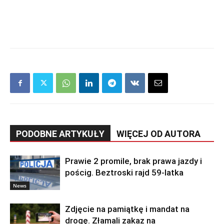
PODOBNE ARTYKUŁY
WIĘCEJ OD AUTORA
Prawie 2 promile, brak prawa jazdy i
pościg. Beztroski rajd 59-latka
News
Zdjęcie na pamiątkę i mandat na
drogę. Złamali zakaz na