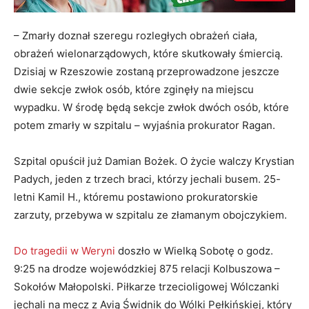
– Zmarły doznał szeregu rozległych obrażeń ciała,
obrażeń wielonarządowych, które skutkowały śmiercią.
Dzisiaj w Rzeszowie zostaną przeprowadzone jeszcze
dwie sekcje zwłok osób, które zginęły na miejscu
wypadku. W środę będą sekcje zwłok dwóch osób, które
potem zmarły w szpitalu – wyjaśnia prokurator Ragan.
Szpital opuścił już Damian Bożek. O życie walczy Krystian
Padych, jeden z trzech braci, którzy jechali busem. 25-
letni Kamil H., któremu postawiono prokuratorskie
zarzuty, przebywa w szpitalu ze złamanym obojczykiem.
Do tragedii w Weryni
doszło w Wielką Sobotę o godz.
9:25 na drodze wojewódzkiej 875 relacji Kolbuszowa –
Sokołów Małopolski. Piłkarze trzecioligowej Wólczanki
jechali na mecz z Avią Świdnik do Wólki Pełkińskiej, który