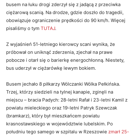
busem na łuku drogi zderzył się z jadącą z przeciwka
ciężarową scanią. Na drodze, gdzie doszło do tragedii,
obowiązuje ograniczenie prędkości do 90 km/h. Więcej
pisaliśmy o tym
TUTAJ
.
Z wyjaśnień 51-letniego kierowcy scani wynika, że
próbował on uniknąć zderzenia, zjechał na prawe
pobocze i otarł się o barierkę energochłonną. Niestety,
bus uderzył w ciężarówkę lewym bokiem.
Busem jechało 8 piłkarzy Wólczanki Wólka Pełkińska.
Trzej, którzy siedzieli na tylnej kanapie, zginęli na
miejscu – bracia Padych: 28-letni Rafał i 23-letni Kamil z
powiatu mieleckiego oraz 19-letni Patryk Szewczak
(bramkarz), który był mieszkańcem powiatu
krasnostawskiego w województwie lubelskim. Po
południu tego samego w szpitalu w Rzeszowie
zmarł 25-