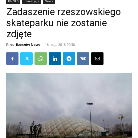
BIZNES
Inwestycje
News
Zadaszenie rzeszowskiego
skateparku nie zostanie
zdjęte
Przez
Rzeszów News
-
16 maja 2016 20:30