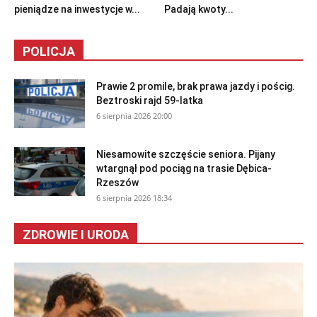
pieniądze na inwestycje w...
Padają kwoty...
POLICJA
Prawie 2 promile, brak prawa jazdy i pościg.
Beztroski rajd 59-latka
6 sierpnia 2026 20:00
Niesamowite szczęście seniora. Pijany
wtargnął pod pociąg na trasie Dębica-
Rzeszów
6 sierpnia 2026 18:34
ZDROWIE I URODA