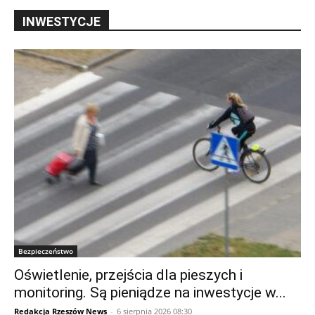
INWESTYCJE
Bezpieczeństwo
Oświetlenie, przejścia dla pieszych i
monitoring. Są pieniądze na inwestycje w...
Redakcja Rzeszów News
-
6 sierpnia 2026 08:30