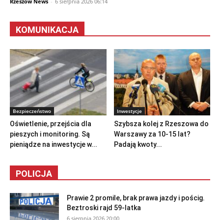
Rzeszów News
-
6 sierpnia 2026 06:14
KOMUNIKACJA
Bezpieczeństwo
Inwestycje
Oświetlenie, przejścia dla
Szybsza kolej z Rzeszowa do
pieszych i monitoring. Są
Warszawy za 10-15 lat?
pieniądze na inwestycje w...
Padają kwoty...
POLICJA
Prawie 2 promile, brak prawa jazdy i pościg.
Beztroski rajd 59-latka
6 sierpnia 2026 20:00