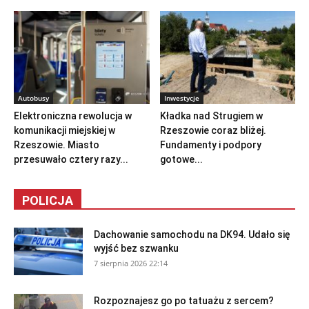
Autobusy
Inwestycje
Elektroniczna rewolucja w
Kładka nad Strugiem w
komunikacji miejskiej w
Rzeszowie coraz bliżej.
Rzeszowie. Miasto
Fundamenty i podpory
przesuwało cztery razy...
gotowe...
POLICJA
Dachowanie samochodu na DK94. Udało się
wyjść bez szwanku
7 sierpnia 2026 22:14
Rozpoznajesz go po tatuażu z sercem?