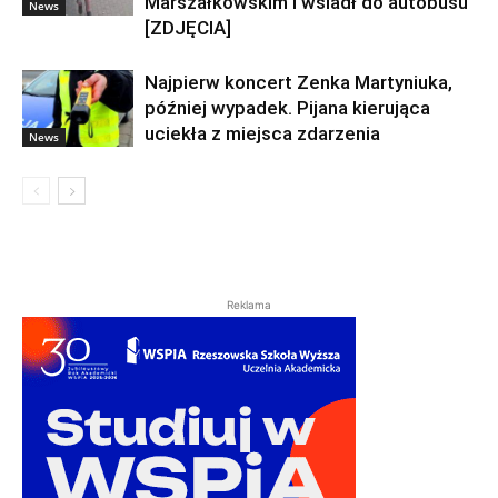
Marszałkowskim i wsiadł do autobusu
News
[ZDJĘCIA]
Najpierw koncert Zenka Martyniuka,
później wypadek. Pijana kierująca
uciekła z miejsca zdarzenia
News
Reklama