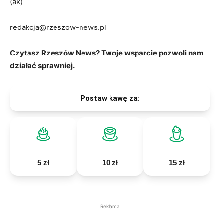
(ak)
redakcja@rzeszow-news.pl
Czytasz Rzeszów News? Twoje wsparcie pozwoli nam
działać sprawniej.
Postaw kawę za:
5 zł
10 zł
15 zł
Reklama