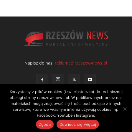
Napisz do nas:
reklama@rzeszow-news.pl
Korzystamy z plików cookies (tzw. ciasteczka) do technicznej
obsługi strony rzeszow-news.pl. W publikowanych przez nas
materiałach mogą znajdować się treści pochodzące z innych
serwisów, które we własnym imieniu używają cookies, np.
Kontakt
Polityka prywatności
Regulamin portalu
Facebook, Youtube i Instagram.
© NEWS Sp. z o.o. - wydawca portalu Rzeszów News. Wszystkie prawa
Zgoda
Dowiedz się więcej
zastrzeżone. Tel.: 601 97 55 30