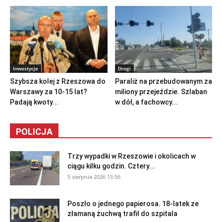
Inwestycje
Drogi
Szybsza kolej z Rzeszowa do
Paraliż na przebudowanym za
Warszawy za 10-15 lat?
miliony przejeździe. Szlaban
Padają kwoty...
w dół, a fachowcy...
POLICJA
Trzy wypadki w Rzeszowie i okolicach w
ciągu kilku godzin. Cztery...
5 sierpnia 2026 15:56
Poszło o jednego papierosa. 18-latek ze
złamaną żuchwą trafił do szpitala