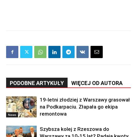
PODOBNE ARTYKUŁY
WIĘCEJ OD AUTORA
19-letni złodziej z Warszawy grasował
na Podkarpaciu. Złapała go ekipa
remontowa
News
Szybsza kolej z Rzeszowa do
Warszawy za 10-15 lat? Padają kwoty