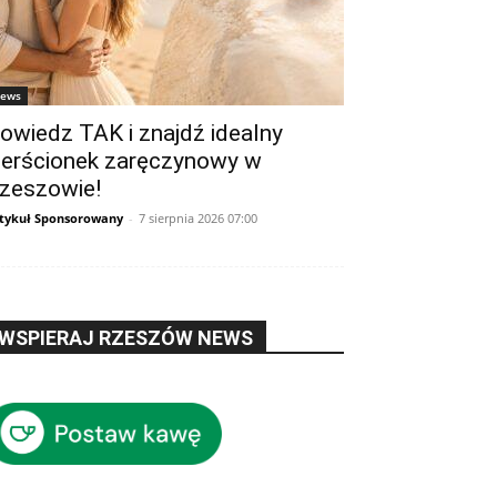
ews
owiedz TAK i znajdź idealny
ierścionek zaręczynowy w
zeszowie!
tykuł Sponsorowany
-
7 sierpnia 2026 07:00
WSPIERAJ RZESZÓW NEWS