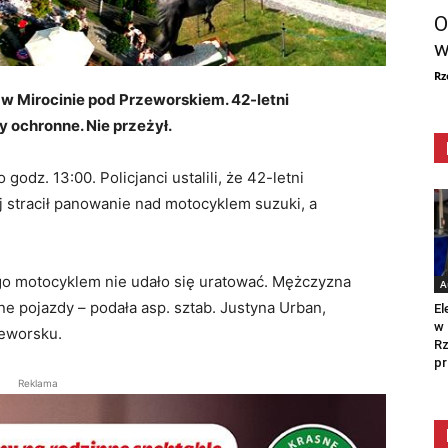
O
w
Rz
 w Mirocinie pod Przeworskiem. 42-letni
 ochronne. Nie przeżył.
godz. 13:00. Policjanci ustalili, że 42-letni
stracił panowanie nad motocyklem suzuki, a
ego motocyklem nie udało się uratować. Mężczyzna
A
ne pojazdy – podała asp. sztab. Justyna Urban,
El
w 
zeworsku.
Rz
pr
Reklama