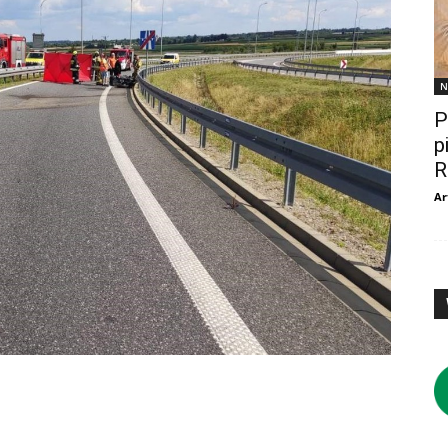
N
P
p
R
Ar