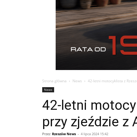
Strona główna
News
42-letni motocyklista z Rzes
News
42-letni motocy
przy zjeździe z 
Przez
Rzeszów News
-
4 lipca 2024 15:42