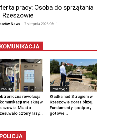
ferta pracy: Osoba do sprzątania
 Rzeszowie
eszów News
-
7 sierpnia 2026 06:11
KOMUNIKACJA
utobusy
Inwestycje
ektroniczna rewolucja
Kładka nad Strugiem w
komunikacji miejskiej w
Rzeszowie coraz bliżej.
eszowie. Miasto
Fundamenty i podpory
zesuwało cztery razy...
gotowe...
POLICJA