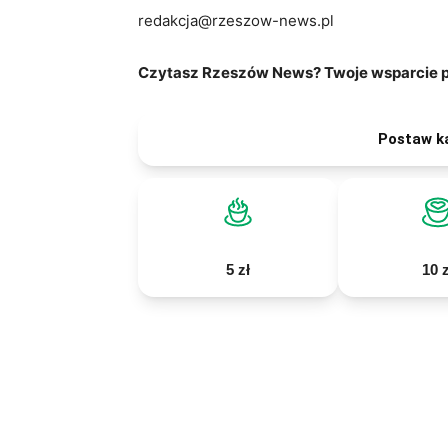
redakcja@rzeszow-news.pl
Czytasz Rzeszów News? Twoje wsparcie po
Postaw k
5 zł
10 z