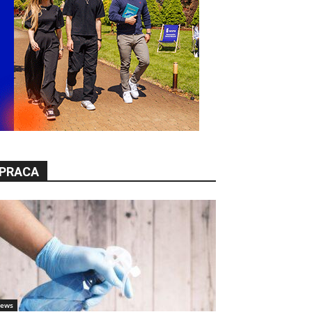
PRACA
ews