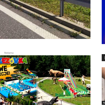
Reklama
N