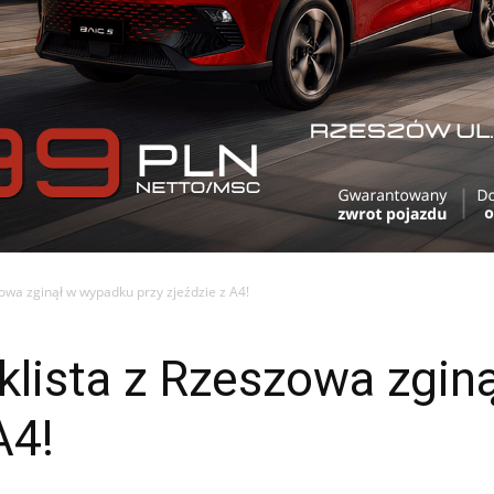
zowa zginął w wypadku przy zjeździe z A4!
klista z Rzeszowa zgi
A4!