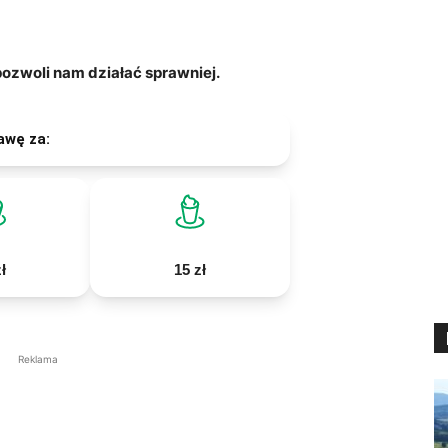
zwoli nam działać sprawniej.
awę za:
ł
15 zł
Reklama