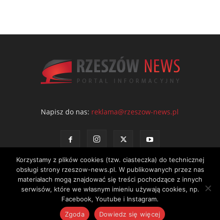
Napisz do nas:
reklama@rzeszow-news.pl
Korzystamy z plików cookies (tzw. ciasteczka) do technicznej
obsługi strony rzeszow-news.pl. W publikowanych przez nas
materiałach mogą znajdować się treści pochodzące z innych
serwisów, które we własnym imieniu używają cookies, np.
Kontakt
Polityka prywatności
Regulamin portalu
Facebook, Youtube i Instagram.
© NEWS Sp. z o.o. - wydawca portalu Rzeszów News. Wszystkie prawa
Zgoda
Dowiedz się więcej
zastrzeżone. Tel.: 601 97 55 30