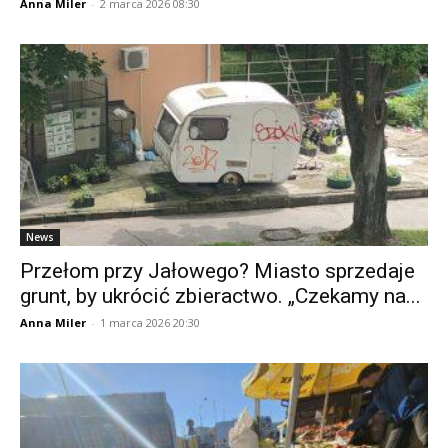
Anna Miler
-
2 marca 2026 08:30
News
Przełom przy Jałowego? Miasto sprzedaje
grunt, by ukrócić zbieractwo. „Czekamy na...
Anna Miler
-
1 marca 2026 20:30