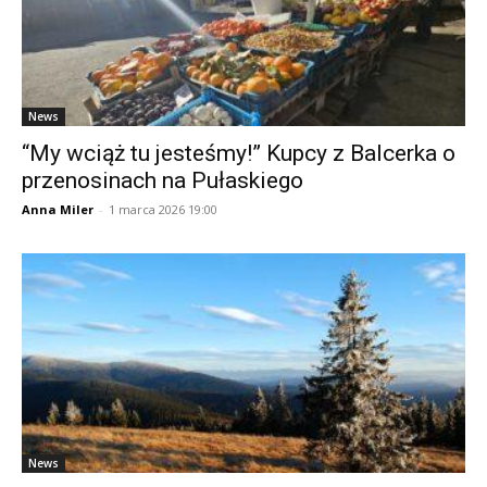
News
“My wciąż tu jesteśmy!” Kupcy z Balcerka o
przenosinach na Pułaskiego
Anna Miler
-
1 marca 2026 19:00
News