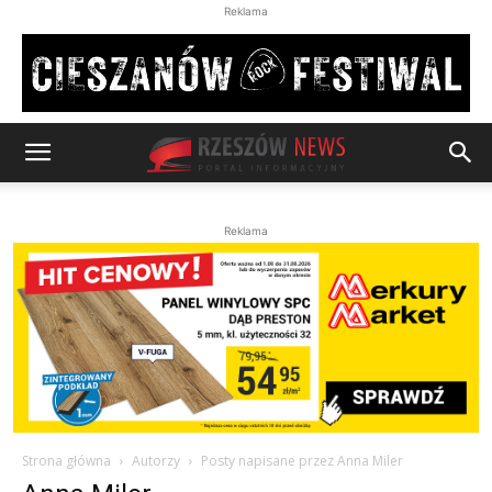
Reklama
Reklama
Strona główna
Autorzy
Posty napisane przez Anna Miler