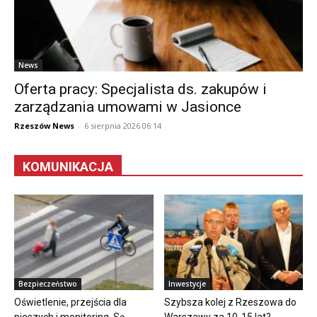
News
Oferta pracy: Specjalista ds. zakupów i
zarządzania umowami w Jasionce
Rzeszów News
-
6 sierpnia 2026 06:14
KOMUNIKACJA
Bezpieczeństwo
Inwestycje
Oświetlenie, przejścia dla
Szybsza kolej z Rzeszowa do
pieszych i monitoring. Są
Warszawy za 10-15 lat?