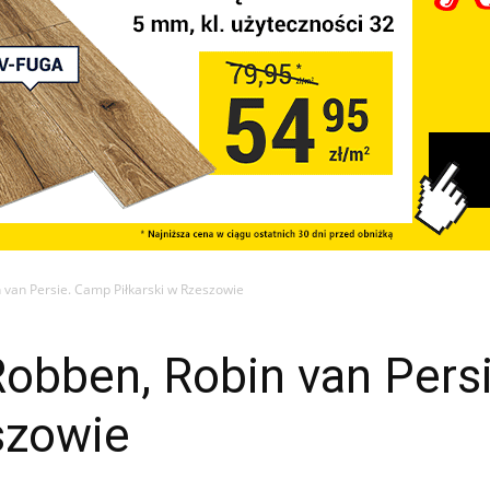
 van Persie. Camp Piłkarski w Rzeszowie
Robben, Robin van Per
szowie