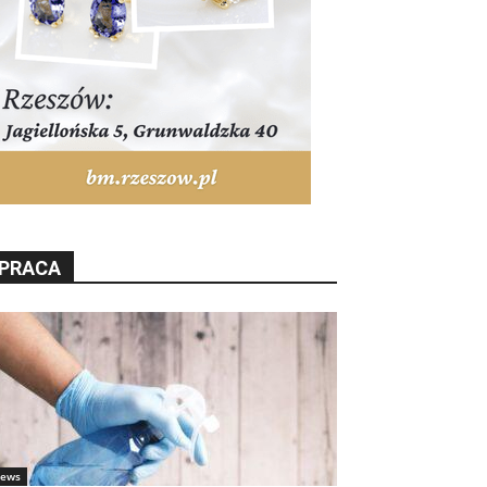
PRACA
ews