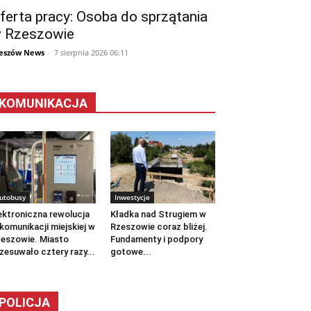
ferta pracy: Osoba do sprzątania
 Rzeszowie
eszów News
-
7 sierpnia 2026 06:11
KOMUNIKACJA
utobusy
Inwestycje
ektroniczna rewolucja
Kładka nad Strugiem w
komunikacji miejskiej w
Rzeszowie coraz bliżej.
eszowie. Miasto
Fundamenty i podpory
zesuwało cztery razy...
gotowe...
POLICJA