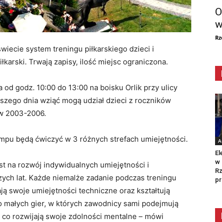
O
w
Rz
wiecie system treningu piłkarskiego dzieci i
karski. Trwają zapisy, ilość miejsc ograniczona.
 od godz. 10:00 do 13:00 na boisku Orlik przy ulicy
szego dnia wziąć mogą udział dzieci z roczników
ów 2003-2006.
mpu będą ćwiczyć w 3 różnych strefach umiejętności.
A
El
w 
st na rozwój indywidualnych umiejętności i
Rz
ych lat. Każde niemalże zadanie podczas treningu
pr
ają swoje umiejętności techniczne oraz kształtują
o małych gier, w których zawodnicy sami podejmują
 co rozwijają swoje zdolności mentalne – mówi