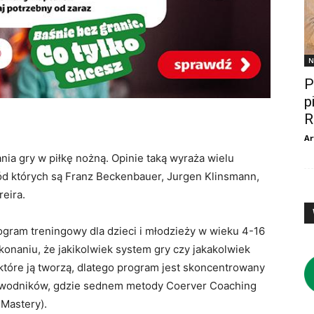
N
P
p
R
Ar
ia gry w piłkę nożną. Opinie taką wyraża wielu
ród których są Franz Beckenbauer, Jurgen Klinsmann,
reira.
ram treningowy dla dzieci i młodzieży w wieku 4-16
onaniu, że jakikolwiek system gry czy jakakolwiek
 które ją tworzą, dlatego program jest skoncentrowany
zawodników, gdzie sednem metody Coerver Coaching
 Mastery).