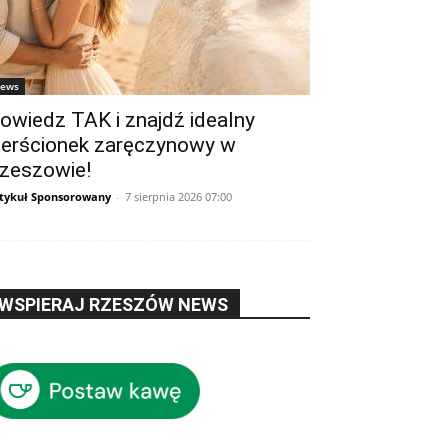
ews
owiedz TAK i znajdź idealny
ierścionek zaręczynowy w
zeszowie!
tykuł Sponsorowany
-
7 sierpnia 2026 07:00
WSPIERAJ RZESZÓW NEWS