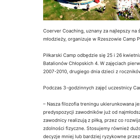
Coerver Coaching, uznany za najlepszy na ś
młodzieży, organizuje w Rzeszowie Camp Pił
Piłkarski Camp odbędzie się 25 i 26 kwietnia
Batalionów Chłopskich 4. W zajęciach pierw
2007-2010, drugiego dnia dzieci z rocznik
Podczas 3-godzinnych zajęć uczestnicy Ca
– Nasza filozofia treningu ukierunkowana je
predyspozycji zawodników już od najmłodsz
zawodnicy realizują z piłką, przez co rozwij
zdolności fizyczne. Stosujemy również duż
decyzje mniej lub bardziej ryzykowne przez