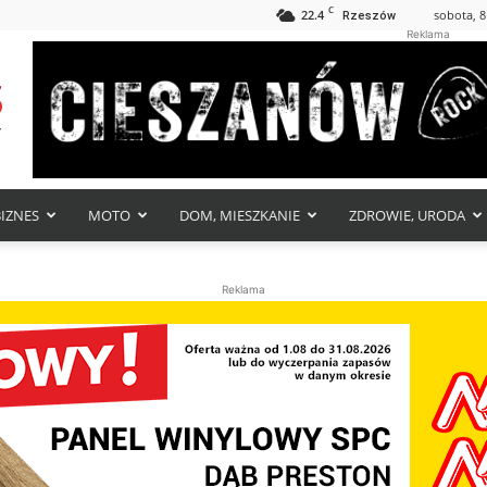
C
22.4
sobota, 8
Rzeszów
Reklama
BIZNES
MOTO
DOM, MIESZKANIE
ZDROWIE, URODA
Reklama