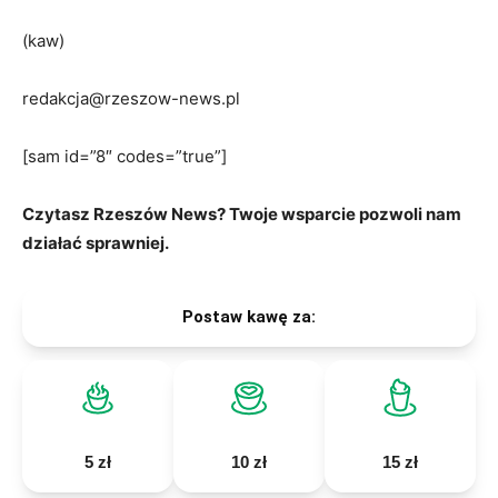
(kaw)
redakcja@rzeszow-news.pl
[sam id=”8″ codes=”true”]
Czytasz Rzeszów News? Twoje wsparcie pozwoli nam
działać sprawniej.
Postaw kawę za:
5 zł
10 zł
15 zł