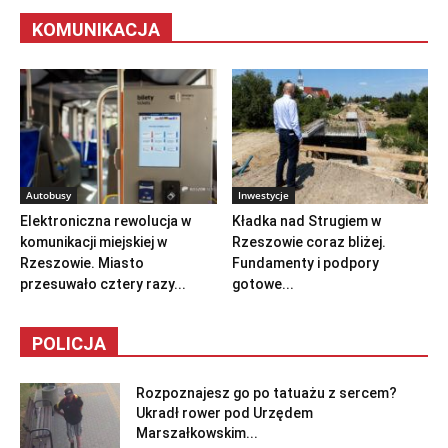
KOMUNIKACJA
Autobusy
Inwestycje
Elektroniczna rewolucja w
Kładka nad Strugiem w
komunikacji miejskiej w
Rzeszowie coraz bliżej.
Rzeszowie. Miasto
Fundamenty i podpory
przesuwało cztery razy...
gotowe...
POLICJA
Rozpoznajesz go po tatuażu z sercem?
Ukradł rower pod Urzędem
Marszałkowskim...