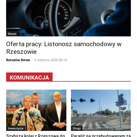
News
Oferta pracy: Listonosz samochodowy w
Rzeszowie
Rzeszów News
-
5 sierpnia 2026 06:14
KOMUNIKACJA
Inwestycje
Drogi
Szybsza kolej z Rzeszowa do
Paraliż na przebudowanym za