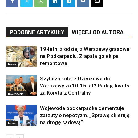
PODOBNE ARTYKUŁY
WIĘCEJ OD AUTORA
19-letni złodziej z Warszawy grasował
na Podkarpaciu. Złapała go ekipa
remontowa
News
Szybsza kolej z Rzeszowa do
Warszawy za 10-15 lat? Padają kwoty
za Korytarz Centralny
Inwestycje
Wojewoda podkarpacka dementuje
zarzuty o nepotyzm. „Sprawę skieruję
na drogę sądową”
News