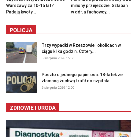
Warszawy za 10-15 lat?
miliony przejeździe. Szlaban
Padają kwoty...
w dół, a fachowcy...
POLICJA
Trzy wypadki w Rzeszowie i okolicach w
ciągu kilku godzin. Cztery...
5 sierpnia 2026 15:56
Poszło o jednego papierosa. 18-latek ze
złamaną żuchwą trafił do szpitala
5 sierpnia 2026 12:00
ZDROWIE I URODA