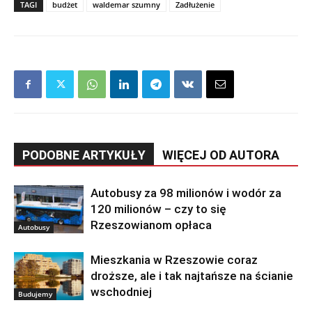
TAGI
budżet
waldemar szumny
Zadłużenie
PODOBNE ARTYKUŁY
WIĘCEJ OD AUTORA
Autobusy za 98 milionów i wodór za
120 milionów – czy to się
Rzeszowianom opłaca
Autobusy
Mieszkania w Rzeszowie coraz
droższe, ale i tak najtańsze na ścianie
wschodniej
Budujemy