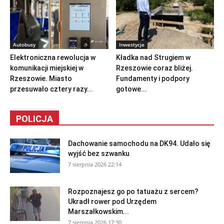
Autobusy
Inwestycje
Elektroniczna rewolucja w
Kładka nad Strugiem w
komunikacji miejskiej w
Rzeszowie coraz bliżej.
Rzeszowie. Miasto
Fundamenty i podpory
przesuwało cztery razy...
gotowe...
POLICJA
Dachowanie samochodu na DK94. Udało się
wyjść bez szwanku
7 sierpnia 2026 22:14
Rozpoznajesz go po tatuażu z sercem?
Ukradł rower pod Urzędem
Marszałkowskim...
7 sierpnia 2026 17:30