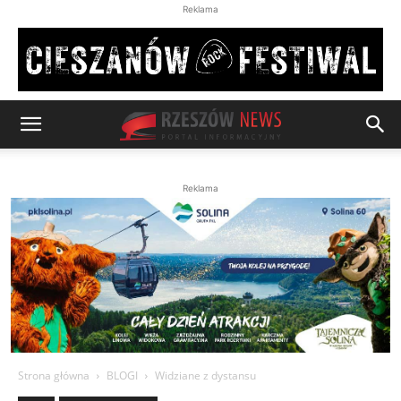
Reklama
Reklama
Strona główna
BLOGI
Widziane z dystansu