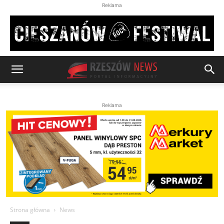
Reklama
Reklama
Strona główna
News