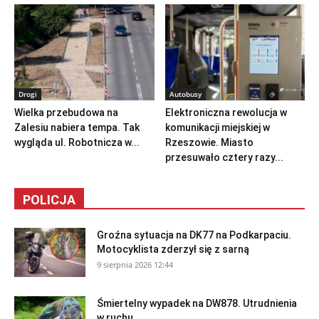
Drogi
Autobusy
Wielka przebudowa na
Elektroniczna rewolucja w
Zalesiu nabiera tempa. Tak
komunikacji miejskiej w
wygląda ul. Robotnicza w...
Rzeszowie. Miasto
przesuwało cztery razy...
POLICJA
Groźna sytuacja na DK77 na Podkarpaciu.
Motocyklista zderzył się z sarną
9 sierpnia 2026 12:44
Śmiertelny wypadek na DW878. Utrudnienia
w ruchu