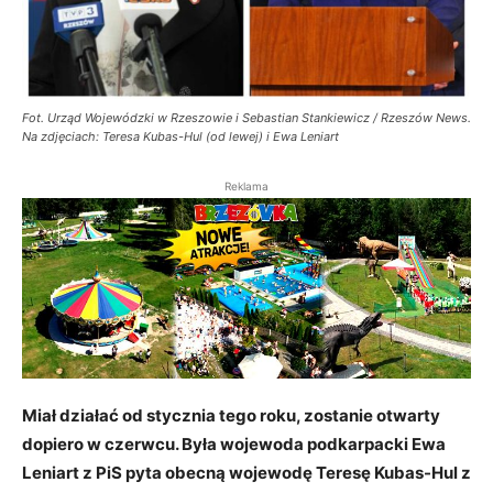
Fot. Urząd Wojewódzki w Rzeszowie i Sebastian Stankiewicz / Rzeszów News.
Na zdjęciach: Teresa Kubas-Hul (od lewej) i Ewa Leniart
Reklama
Miał działać od stycznia tego roku, zostanie otwarty
dopiero w czerwcu. Była wojewoda podkarpacki Ewa
Leniart z PiS pyta obecną wojewodę Teresę Kubas-Hul z