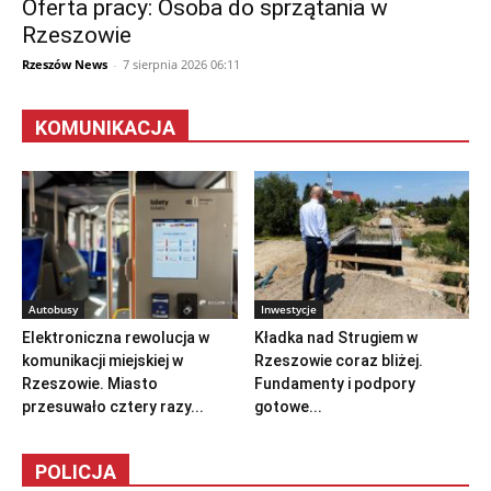
Oferta pracy: Osoba do sprzątania w
Rzeszowie
Rzeszów News
-
7 sierpnia 2026 06:11
KOMUNIKACJA
Autobusy
Inwestycje
Elektroniczna rewolucja w
Kładka nad Strugiem w
komunikacji miejskiej w
Rzeszowie coraz bliżej.
Rzeszowie. Miasto
Fundamenty i podpory
przesuwało cztery razy...
gotowe...
POLICJA