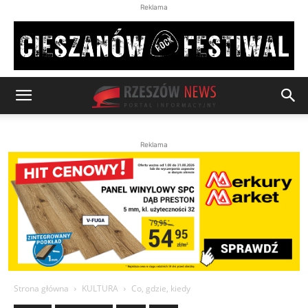
Reklama
Reklama
Strona główna
KULTURA
Co, gdzie, kiedy