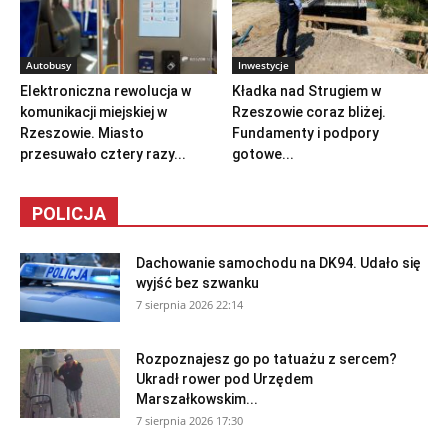
Autobusy
Inwestycje
Elektroniczna rewolucja w
Kładka nad Strugiem w
komunikacji miejskiej w
Rzeszowie coraz bliżej.
Rzeszowie. Miasto
Fundamenty i podpory
przesuwało cztery razy...
gotowe...
POLICJA
Dachowanie samochodu na DK94. Udało się
wyjść bez szwanku
7 sierpnia 2026 22:14
Rozpoznajesz go po tatuażu z sercem?
Ukradł rower pod Urzędem
Marszałkowskim...
7 sierpnia 2026 17:30