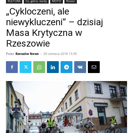
KULTURA
Co, gdzie, kiedy
MOTO
Rower
„Cykloczeni, ale
niewykluczeni” – dzisiaj
Masa Krytyczna w
Rzeszowie
Przez
Rzeszów News
-
29 czerwca 2018 13:39