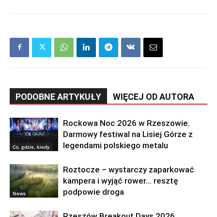
PODOBNE ARTYKUŁY
WIĘCEJ OD AUTORA
Rockowa Noc 2026 w Rzeszowie.
Darmowy festiwal na Lisiej Górze z
legendami polskiego metalu
Co, gdzie, kiedy
Roztocze – wystarczy zaparkować
kampera i wyjąć rower… resztę
podpowie droga
News
Rzeszów Breakout Days 2026.