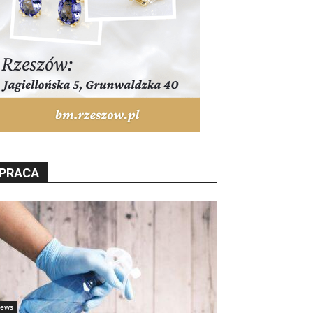
PRACA
ews