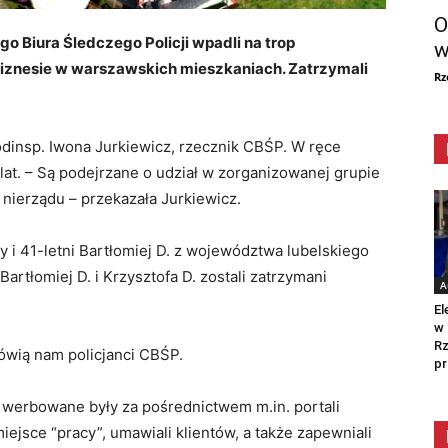
O
o Biura Śledczego Policji wpadli na trop
w
-biznesie w warszawskich mieszkaniach. Zatrzymali
Rz
dinsp. Iwona Jurkiewicz, rzecznik CBŚP. W ręce
at. – Są podejrzane o udział w zorganizowanej grupie
 nierządu – przekazała Jurkiewicz.
y i 41-letni Bartłomiej D. z województwa lubelskiego
 Bartłomiej D. i Krzysztofa D. zostali zatrzymani
A
El
w 
Rz
ówią nam policjanci CBŚP.
pr
 werbowane były za pośrednictwem m.in. portali
ejsce “pracy”, umawiali klientów, a także zapewniali