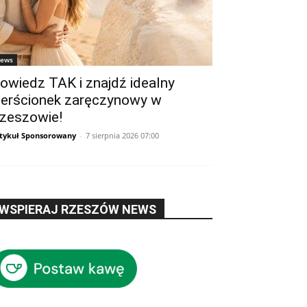
ews
owiedz TAK i znajdź idealny
ierścionek zaręczynowy w
zeszowie!
tykuł Sponsorowany
-
7 sierpnia 2026 07:00
WSPIERAJ RZESZÓW NEWS