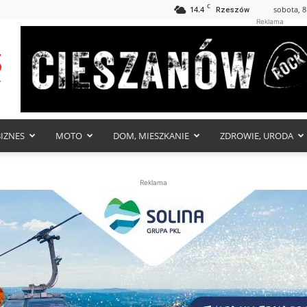
C
14.4
sobota, 8
Rzeszów
Reklama
BIZNES
MOTO
DOM, MIESZKANIE
ZDROWIE, URODA
Reklama