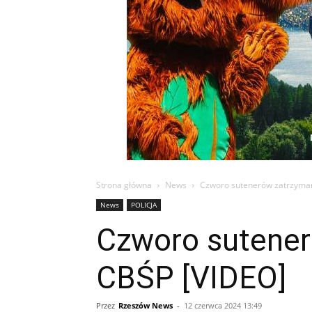
Strona główna
News
Czworo sutenerów zatrzyma
News
POLICJA
Czworo sutener
CBŚP [VIDEO]
Przez
Rzeszów News
-
12 czerwca 2024 13:49