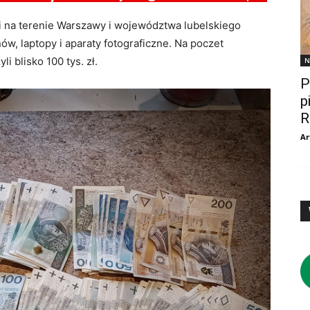
i na terenie Warszawy i województwa lubelskiego
nów, laptopy i aparaty fotograficzne. Na poczet
i blisko 100 tys. zł.
N
P
p
R
Ar