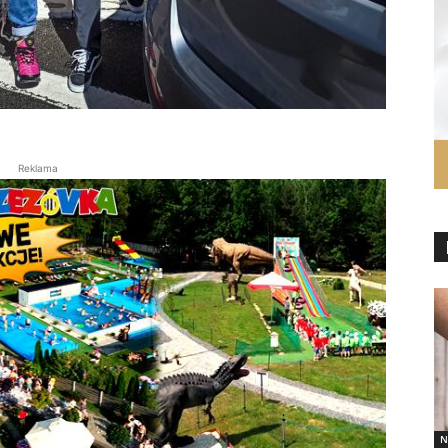
Reklama
N