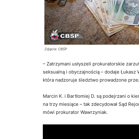
Zdjęcie: CBŚP
– Zatrzymani usłyszeli prokuratorskie zarz
seksualną i obyczajnością – dodaje Łukasz
która nadzoruje śledztwo prowadzone prz
Marcin K. i Bartłomiej D. są podejrzani o k
na trzy miesiące – tak zdecydował Sąd Rej
mówi prokurator Wawrzyniak.