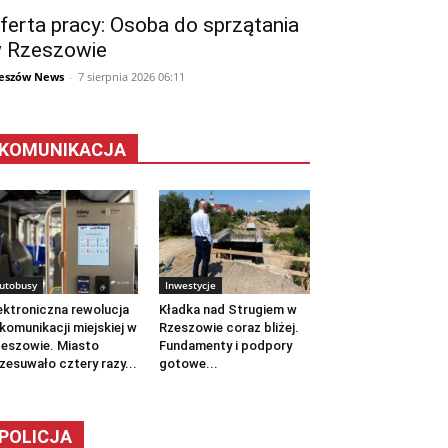
ferta pracy: Osoba do sprzątania
 Rzeszowie
eszów News
-
7 sierpnia 2026 06:11
KOMUNIKACJA
utobusy
Inwestycje
ektroniczna rewolucja
Kładka nad Strugiem w
komunikacji miejskiej w
Rzeszowie coraz bliżej.
eszowie. Miasto
Fundamenty i podpory
zesuwało cztery razy...
gotowe...
POLICJA