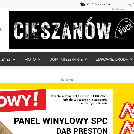
C
20
piątek, 7
Rzeszów
Reklama
BIZNES
MOTO
DOM, MIESZKANIE
ZDROWIE, URODA
Reklama