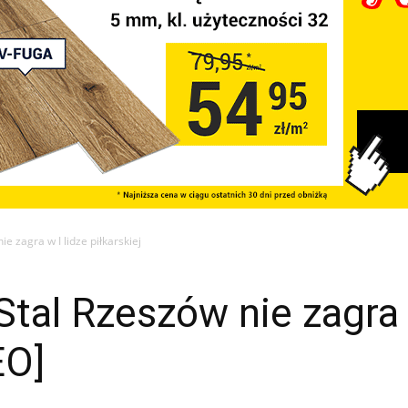
e zagra w I lidze piłkarskiej
tal Rzeszów nie zagra w
EO]