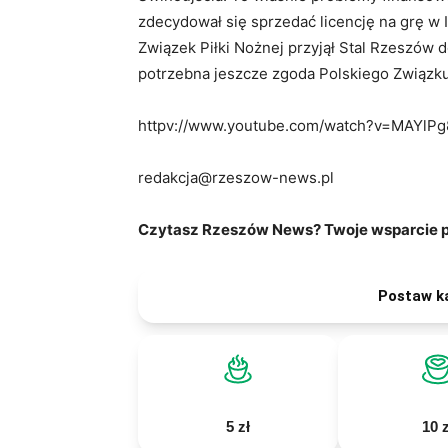
zdecydował się sprzedać licencję na grę w 
Związek Piłki Nożnej przyjął Stal Rzeszów d
potrzebna jeszcze zgoda Polskiego Związku 
httpv://www.youtube.com/watch?v=MAYlP
redakcja@rzeszow-news.pl
Czytasz Rzeszów News? Twoje wsparcie po
Postaw k
5 zł
10 z