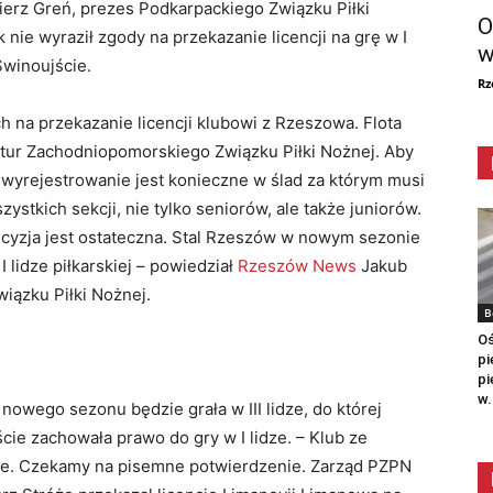
ierz Greń, prezes Podkarpackiego Związku Piłki
O
ie wyraził zgody na przekazanie licencji na grę w I
w
 Świnoujście.
Rz
 na przekazanie licencji klubowi z Rzeszowa. Flota
ktur Zachodniopomorskiego Związku Piłki Nożnej. Aby
e wyrejestrowanie jest konieczne w ślad za którym musi
ystkich sekcji, nie tylko seniorów, ale także juniorów.
ecyzja jest ostateczna. Stal Rzeszów w nowym sezonie
 lidze piłkarskiej – powiedział
Rzeszów News
Jakub
iązku Piłki Nożnej.
B
Oś
pi
pi
w.
owego sezonu będzie grała w III lidze, do której
cie zachowała prawo do gry w I lidze. – Klub ze
idze. Czekamy na pisemne potwierdzenie. Zarząd PZPN