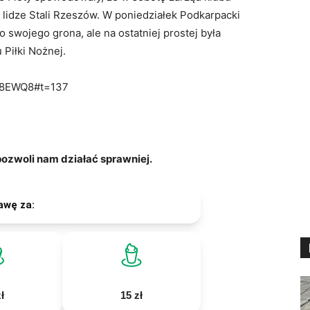
I lidze Stali Rzeszów. W poniedziałek Podkarpacki
o swojego grona, ale na ostatniej prostej była
Piłki Nożnej.
g8EWQ8#t=137
zwoli nam działać sprawniej.
awę za:
ł
15 zł