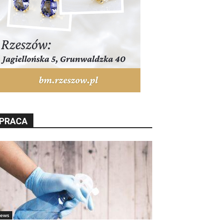
PRACA
ews