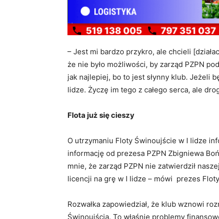
– Jest mi bardzo przykro, ale chcieli [działacz
że nie było możliwości, by zarząd PZPN po
jak najlepiej, bo to jest słynny klub. Jeżeli
lidze. Życzę im tego z całego serca, ale dro
Flota już się cieszy
O utrzymaniu Floty Świnoujście w I lidze in
informację od prezesa PZPN Zbigniewa Boń
mnie, że zarząd PZPN nie zatwierdził nasz
licencji na grę w I lidze – mówi prezes Flot
Rozwałka zapowiedział, że klub wznowi ro
Świnoujścia. To właśnie problemy finansow