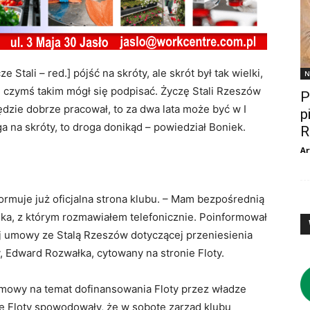
e Stali – red.] pójść na skróty, ale skrót był tak wielki,
N
d czymś takim mógł się podpisać. Życzę Stali Rzeszów
P
 będzie dobrze pracował, to za dwa lata może być w I
p
ga na skróty, to droga donikąd – powiedział Boniek.
R
Ar
formuje już oficjalna strona klubu. – Mam bezpośrednią
ka, z którym rozmawiałem telefonicznie. Poinformował
ej umowy ze Stalą Rzeszów dotyczącej przeniesienia
y, Edward Rozwałka, cytowany na stronie Floty.
zmowy na temat dofinansowania Floty przez władze
e Floty spowodowały, że w sobotę zarząd klubu