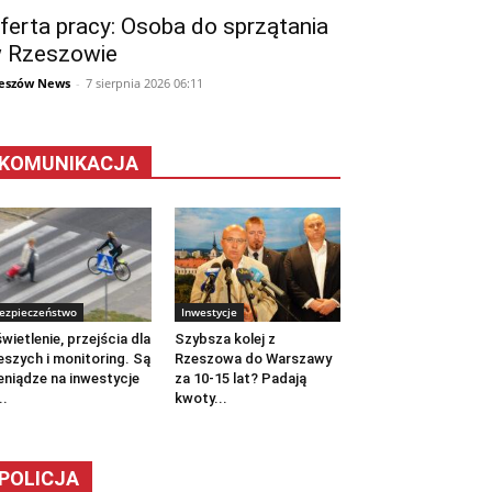
ferta pracy: Osoba do sprzątania
 Rzeszowie
eszów News
-
7 sierpnia 2026 06:11
KOMUNIKACJA
ezpieczeństwo
Inwestycje
wietlenie, przejścia dla
Szybsza kolej z
eszych i monitoring. Są
Rzeszowa do Warszawy
eniądze na inwestycje
za 10-15 lat? Padają
..
kwoty...
POLICJA