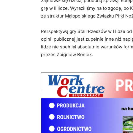
zajmował się dzisiaj podobną sprawą. Kolej
grę w II lidze. Wyraziliśmy na to zgodę, bo 
ze struktur Małopolskiego Związku Piłki No
Perspektywą gry Stali Rzeszów w I lidze od 
opinii publicznej jest zupełnie inne niż na
lidze nie spełniał absolutnie warunków form
prezes Zbigniew Boniek.