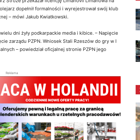
arz Stróże przekazał licencję Limanovii Limanowa na
Kolejarz dopełnił formalności i wyrejestrował swój klub
żnej – mówi Jakub Kwiatkowski.
wielu dni żyły podkarpackie media i kibice. – Napięcie
pięcie zarządu PZPN. Wniosek Stali Rzeszów do gry w I
alnych – powiedział oficjalnej stronie PZPN jego
Reklama