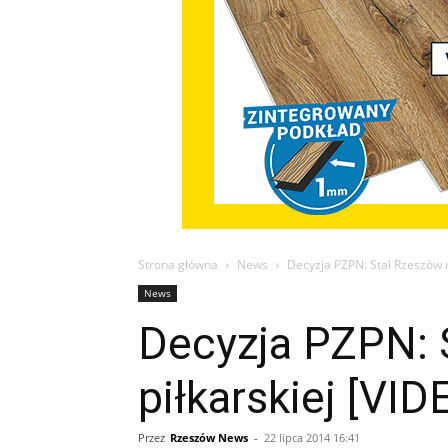
Strona główna
News
Decyzja PZPN: Stal Rzeszów ni
News
Decyzja PZPN: S
piłkarskiej [VID
Przez
Rzeszów News
-
22 lipca 2014 16:41