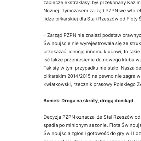
zaplecze ekstraklasy, był przekonany Kazim
Nożnej. Tymczasem zarząd PZPN we wtorek n
lidze piłkarskiej dla Stali Rzeszów od Floty
– Zarząd PZPN nie znalazł podstaw prawnych
Świnoujście nie wyrejestrowała się ze stru
przekazać licencję innemu klubowi, to taki
iść także przeniesienie do nowego klubu wsz
Tak się w tym przypadku nie stało. Nasza d
piłkarskim 2014/2015 na pewno nie zagra w I
Kwiatkowski, rzecznik prasowy Polskiego Zw
Boniek: Droga na skróty, drogą donikąd
Decyzja PZPN oznacza, że Stal Rzeszów od n
spadła po minionym sezonie. Flota Świnoujś
Świnoujścia zgłosił gotowość do gry w I l