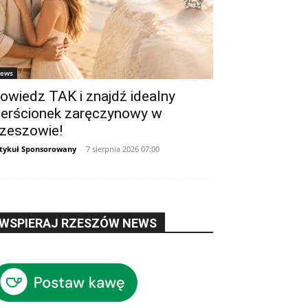
ews
owiedz TAK i znajdź idealny
ierścionek zaręczynowy w
zeszowie!
tykuł Sponsorowany
-
7 sierpnia 2026 07:00
WSPIERAJ RZESZÓW NEWS