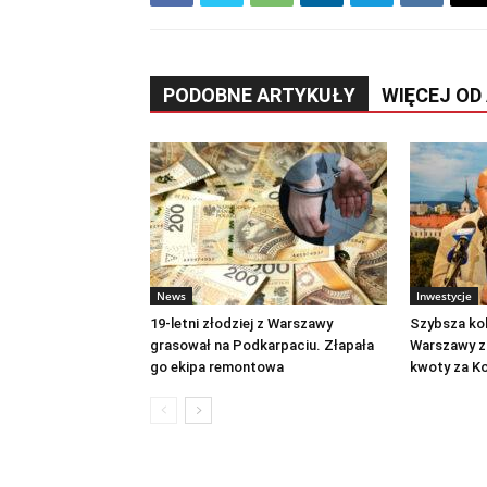
PODOBNE ARTYKUŁY
WIĘCEJ OD
News
Inwestycje
19-letni złodziej z Warszawy
Szybsza ko
grasował na Podkarpaciu. Złapała
Warszawy za
go ekipa remontowa
kwoty za Ko