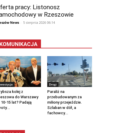
ferta pracy: Listonosz
amochodowy w Rzeszowie
eszów News
-
5 sierpnia 2026 06:14
KOMUNIKACJA
nwestycje
Drogi
ybsza kolej z
Paraliż na
zeszowa do Warszawy
przebudowanym za
 10-15 lat? Padają
miliony przejeździe.
oty...
Szlaban w dół, a
fachowcy...