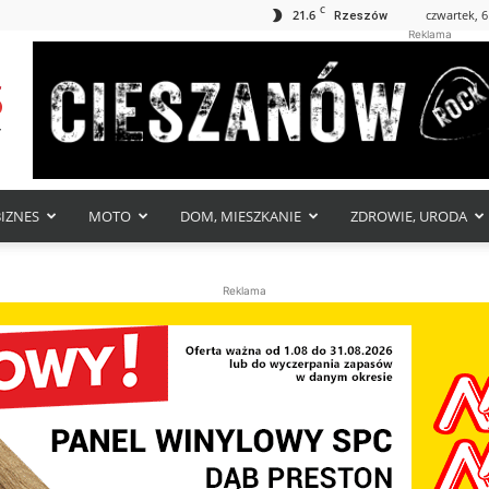
C
21.6
czwartek, 6
Rzeszów
Reklama
BIZNES
MOTO
DOM, MIESZKANIE
ZDROWIE, URODA
Reklama