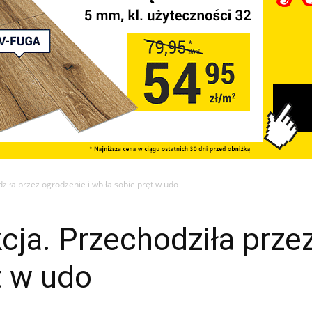
iła przez ogrodzenie i wbiła sobie pręt w udo
ja. Przechodziła przez
t w udo