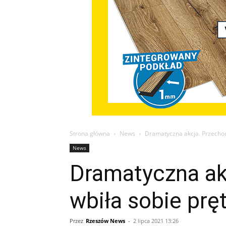
Strona główna
News
Dramatyczna akcja. Przechodz
News
Dramatyczna akc
wbiła sobie prę
Przez
Rzeszów News
-
2 lipca 2021 13:26