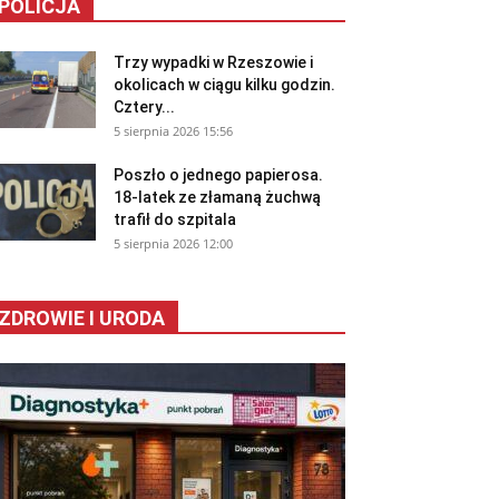
POLICJA
Trzy wypadki w Rzeszowie i
okolicach w ciągu kilku godzin.
Cztery...
5 sierpnia 2026 15:56
Poszło o jednego papierosa.
18-latek ze złamaną żuchwą
trafił do szpitala
5 sierpnia 2026 12:00
ZDROWIE I URODA