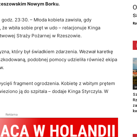
drzeszowskim Nowym Borku.
O
s
 godz. 23:30. – Młoda kobieta zawisła, gdy
Rz
 że wbiła sobie pręt w udo – relacjonuje Kinga
stwowej Straży Pożarnej w Rzeszowie.
yzna, który był świadkiem zdarzenia. Wezwał karetkę
szkodowaną, podobnej pomocy udzieliła również ekipa
ów.
wycięli fragment ogrodzenia. Kobietę z wbitym prętem
I
eziono ją do szpitala – dodaje Kinga Styrczyla. W
Sz
R
za
kw
Reklama