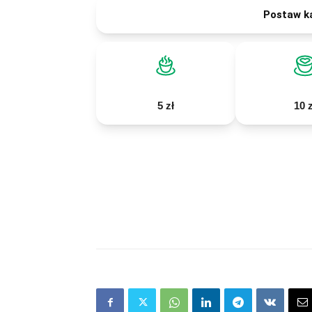
Postaw k
5 zł
10 z