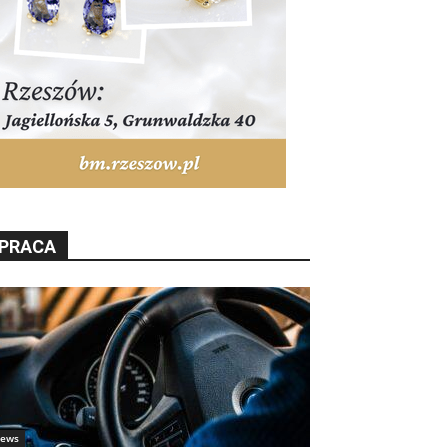
PRACA
ews