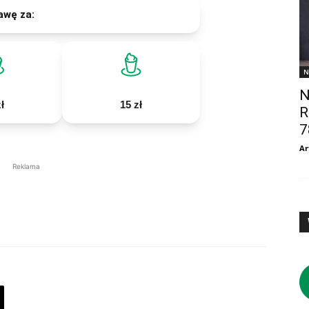
awę za:
N
N
ł
15 zł
R
7
Ar
Reklama