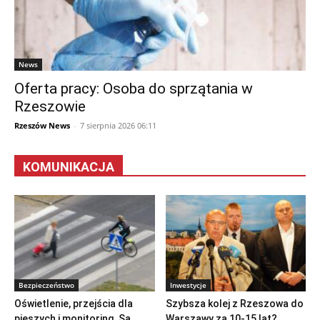
News
Oferta pracy: Osoba do sprzątania w
Rzeszowie
Rzeszów News
-
7 sierpnia 2026 06:11
KOMUNIKACJA
Bezpieczeństwo
Inwestycje
Oświetlenie, przejścia dla
Szybsza kolej z Rzeszowa do
pieszych i monitoring. Są
Warszawy za 10-15 lat?