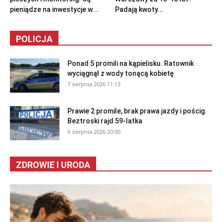
pieniądze na inwestycje w...
Padają kwoty...
POLICJA
Ponad 5 promili na kąpielisku. Ratownik
wyciągnął z wody tonącą kobietę
7 sierpnia 2026 11:13
Prawie 2 promile, brak prawa jazdy i pościg.
Beztroski rajd 59-latka
6 sierpnia 2026 20:00
ZDROWIE I URODA