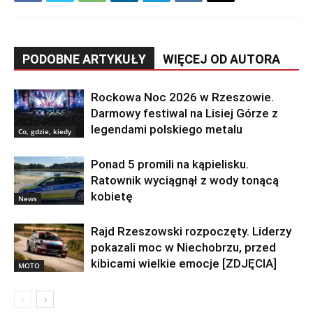
PODOBNE ARTYKUŁY
WIĘCEJ OD AUTORA
Rockowa Noc 2026 w Rzeszowie.
Darmowy festiwal na Lisiej Górze z
legendami polskiego metalu
Co, gdzie, kiedy
Ponad 5 promili na kąpielisku.
Ratownik wyciągnął z wody tonącą
kobietę
News
Rajd Rzeszowski rozpoczęty. Liderzy
pokazali moc w Niechobrzu, przed
kibicami wielkie emocje [ZDJĘCIA]
MOTO