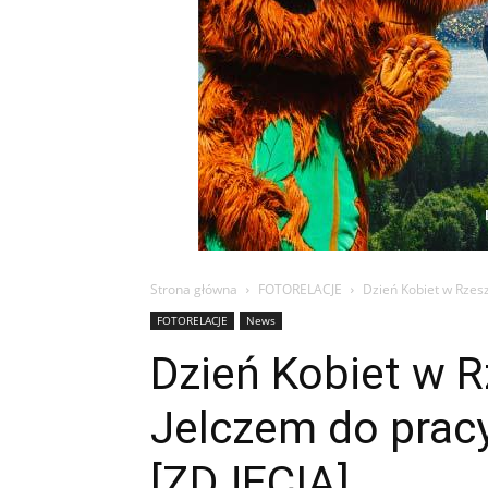
Strona główna
FOTORELACJE
Dzień Kobiet w Rzesz
FOTORELACJE
News
Dzień Kobiet w 
Jelczem do pracy
[ZDJĘCIA]