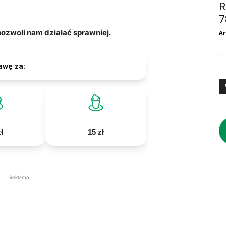
R
7
zwoli nam działać sprawniej.
Ar
awę za:
ł
15 zł
Reklama