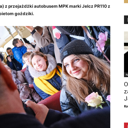
ca) z przejażdżki autobusem MPK marki Jelcz PR110 z
bietom goździki.
N
O
z
J
Rz