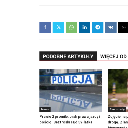
PODOBNE ARTYKUŁY
WIĘCEJ OD
News
Bieszczady
Prawie 2 promile, brak prawa jazdy i
Zdjęcie na 
pościg. Beztroski rajd 59-latka
drogę. Złam
bieszczadz