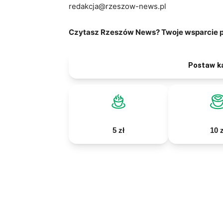
redakcja@rzeszow-news.pl
Czytasz Rzeszów News? Twoje wsparcie po
Postaw k
5 zł
10 z