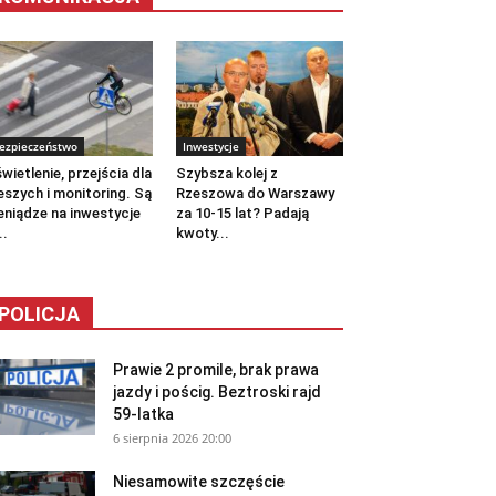
ezpieczeństwo
Inwestycje
wietlenie, przejścia dla
Szybsza kolej z
eszych i monitoring. Są
Rzeszowa do Warszawy
eniądze na inwestycje
za 10-15 lat? Padają
..
kwoty...
POLICJA
Prawie 2 promile, brak prawa
jazdy i pościg. Beztroski rajd
59-latka
6 sierpnia 2026 20:00
Niesamowite szczęście