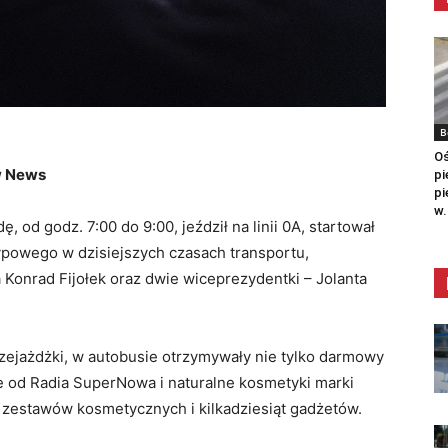
B
Oś
w News
pi
pi
w.
, od godz. 7:00 do 9:00, jeździł na linii 0A, startował
typowego w dzisiejszych czasach transportu,
Konrad Fijołek oraz dwie wiceprezydentki – Jolanta
przejażdżki, w autobusie otrzymywały nie tylko darmowy
owe od Radia SuperNowa i naturalne kosmetyki marki
 zestawów kosmetycznych i kilkadziesiąt gadżetów.