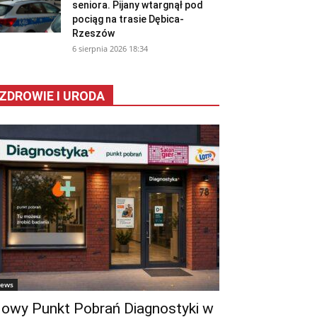
seniora. Pijany wtargnął pod
pociąg na trasie Dębica-
Rzeszów
6 sierpnia 2026 18:34
ZDROWIE I URODA
ews
owy Punkt Pobrań Diagnostyki w