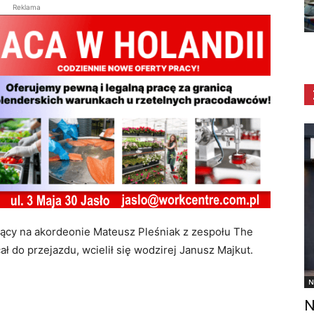
Reklama
jący na akordeonie Mateusz Pleśniak z zespołu The
ał do przejazdu, wcielił się wodzirej Janusz Majkut.
N
N