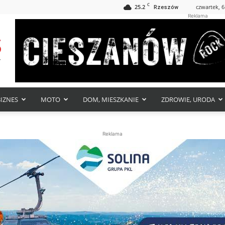
C
25.2
czwartek, 6
Rzeszów
Reklama
BIZNES
MOTO
DOM, MIESZKANIE
ZDROWIE, URODA
Reklama