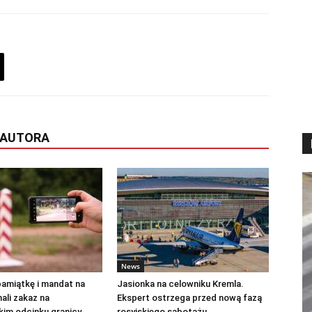
 AUTORA
News
pamiątkę i mandat na
Jasionka na celowniku Kremla.
ali zakaz na
Ekspert ostrzega przed nową fazą
kim odcinku granicy
rosyjskiego sabotażu