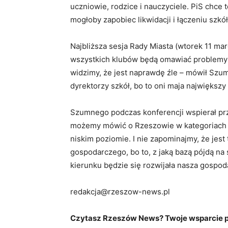
uczniowie, rodzice i nauczyciele. PiS chce t
mogłoby zapobiec likwidacji i łączeniu szkół
Najbliższa sesja Rady Miasta (wtorek 11 mar
wszystkich klubów będą omawiać problemy e
widzimy, że jest naprawdę źle – mówił Szum
dyrektorzy szkół, bo to oni maja największy 
Szumnego podczas konferencji wspierał prz
możemy mówić o Rzeszowie w kategoriach mia
niskim poziomie. I nie zapominajmy, że jes
gospodarczego, bo to, z jaką bazą pójdą na
kierunku będzie się rozwijała nasza gospod
redakcja@rzeszow-news.pl
Czytasz Rzeszów News? Twoje wsparcie po