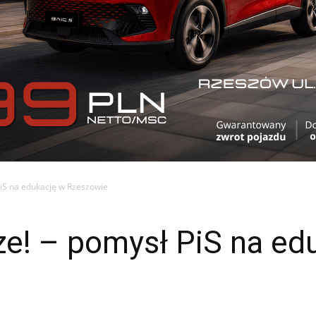
PiS na edukację w Rzeszowie
ze! – pomysł PiS na ed