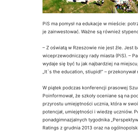
PiS ma pomysł na edukacje w mieście: potrz
je zainwestować. Ważne są również stypen
– Z oświatą w Rzeszowie nie jest źle. Jest
wiceprzewodniczący rady miasta (PiS). – Pa
wydaje się być tu jak najbardziej na miejsc
„It`s the education, stiupid!” – przekonywał 
W piątek podczas konferencji prasowej Szum
Poinformował, że szkoły oceniane są na pod
przyrostu umiejętności ucznia, która w swo
potencjał, umiejętności i wiedzę uczniów. 
ponadgimnazjalnych tygodnika „Perspektywy
Ratings z grudnia 2013 oraz na ogólnopolsk