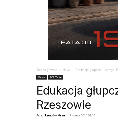
Strona główna
News
Edukacja głupcze! – pomysł 
News
POLITYKA
Edukacja głupc
Rzeszowie
Przez
Rzeszów News
-
9 marca 2014 09:16