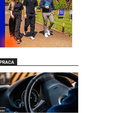
PRACA
ews