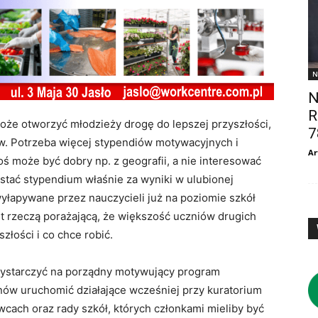
N
N
R
że otworzyć młodzieży drogę do lepszej przyszłości,
7
w. Potrzeba więcej stypendiów motywacyjnych i
Ar
oś może być dobry np. z geografii, a nie interesować
ostać stypendium właśnie za wyniki w ulubionej
wyłapywane przez nauczycieli już na poziomie szkół
t rzeczą porażającą, że większość uczniów drugich
szłości i co chce robić.
 wystarczyć na porządny motywujący program
ów uruchomić działające wcześniej przy kuratorium
wcach oraz rady szkół, których członkami mieliby być