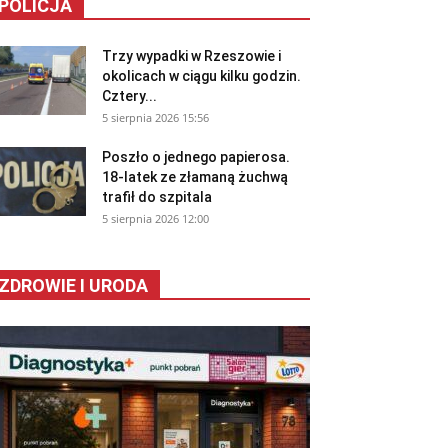
POLICJA
Trzy wypadki w Rzeszowie i
okolicach w ciągu kilku godzin.
Cztery...
5 sierpnia 2026 15:56
Poszło o jednego papierosa.
18-latek ze złamaną żuchwą
trafił do szpitala
5 sierpnia 2026 12:00
ZDROWIE I URODA