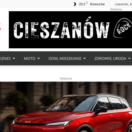
C
23.3
czwartek, 6
Rzeszów
Reklama
BIZNES
MOTO
DOM, MIESZKANIE
ZDROWIE, URODA
Reklama