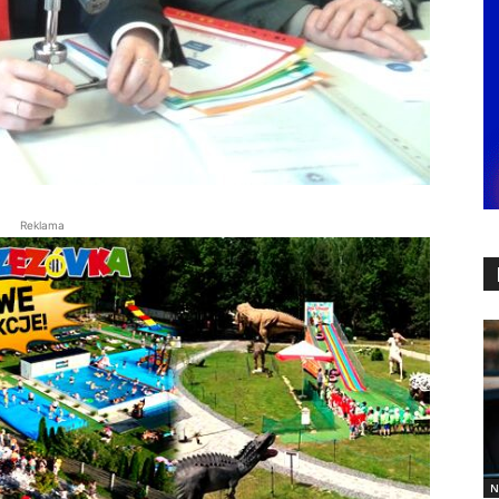
Reklama
N