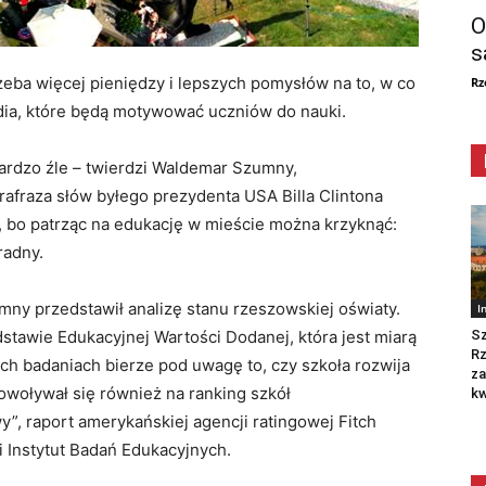
O
s
eba więcej pieniędzy i lepszych pomysłów na to, w co
Rz
dia, które będą motywować uczniów do nauki.
 bardzo źle – twierdzi Waldemar Szumny,
rafraza słów byłego prezydenta USA Billa Clintona
u, bo patrząc na edukację w mieście można krzyknąć:
radny.
ny przedstawił analizę stanu rzeszowskiej oświaty.
I
Sz
stawie Edukacyjnej Wartości Dodanej, która jest miarą
R
ich badaniach bierze pod uwagę to, czy szkoła rozwija
za
Powoływał się również na ranking szkół
kw
”, raport amerykańskiej agencji ratingowej Fitch
i Instytut Badań Edukacyjnych.