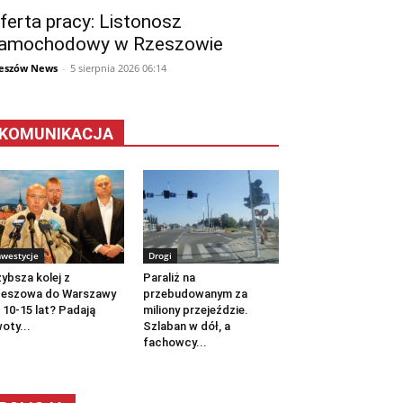
ferta pracy: Listonosz
amochodowy w Rzeszowie
eszów News
-
5 sierpnia 2026 06:14
KOMUNIKACJA
nwestycje
Drogi
ybsza kolej z
Paraliż na
zeszowa do Warszawy
przebudowanym za
 10-15 lat? Padają
miliony przejeździe.
oty...
Szlaban w dół, a
fachowcy...