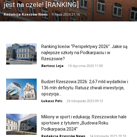
jest na czele! [RANKING]
Redakcja Rzeszów News
-
9 lipca 2026 21:16
Ranking liceów “Perspektywy 2026”. Jakie są
najlepsze szkoły na Podkarpaciu i w
Rzeszowie?
Bartosz Leja
-
14 stycznia 2026 11:00
Budżet Rzeszowa 2026: 2,67 mld wydatków i
136 mln deficytu. Ratusz chwali inwestycje,
opozycja...
Łukasz Pelc
-
26 listopada 2025 09:51
Miliony w sport i edukację. Rzeszowskie hale
sportowe z tytułem „Budowa Roku
Podkarpacia 2024”
Redakcja Rzeszów News
-
14 listopada 2025 19:53