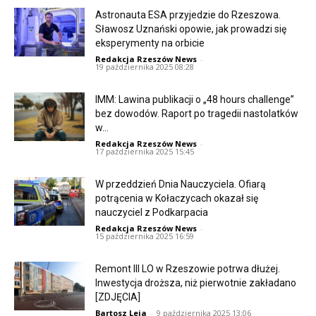
Astronauta ESA przyjedzie do Rzeszowa.
Sławosz Uznański opowie, jak prowadzi się
eksperymenty na orbicie
Redakcja Rzeszów News
-
19 października 2025 08:28
IMM: Lawina publikacji o „48 hours challenge”
bez dowodów. Raport po tragedii nastolatków
w...
Redakcja Rzeszów News
-
17 października 2025 15:45
W przeddzień Dnia Nauczyciela. Ofiarą
potrącenia w Kołaczycach okazał się
nauczyciel z Podkarpacia
Redakcja Rzeszów News
-
15 października 2025 16:59
Remont III LO w Rzeszowie potrwa dłużej.
Inwestycja droższa, niż pierwotnie zakładano
[ZDJĘCIA]
Bartosz Leja
-
9 października 2025 13:06