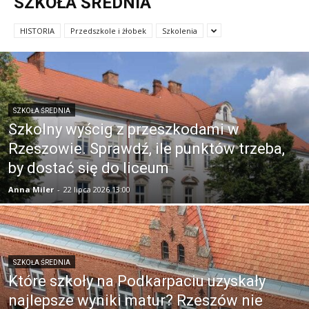
SZKOŁA ŚREDNIA
HISTORIA
Przedszkole i żłobek
Szkolenia
SZKOŁA ŚREDNIA
Szkolny wyścig z przeszkodami w
Rzeszowie. Sprawdź, ile punktów trzeba,
by dostać się do liceum
Anna Miler
-
22 lipca 2026 13:00
SZKOŁA ŚREDNIA
Które szkoły na Podkarpaciu uzyskały
najlepsze wyniki matur? Rzeszów nie