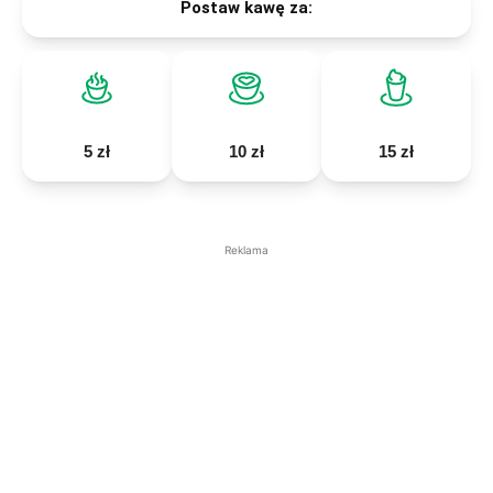
Postaw kawę za:
5 zł
10 zł
15 zł
Reklama