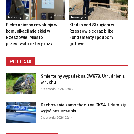
Autobusy
Inwestycje
Elektroniczna rewolucja w
Kładka nad Strugiem w
komunikacji miejskiej w
Rzeszowie coraz bliżej.
Rzeszowie. Miasto
Fundamenty i podpory
przesuwało cztery razy...
gotowe...
POLICJA
Śmiertelny wypadek na DW878. Utrudnienia
w ruchu
8 sierpnia 2026 13:05
Dachowanie samochodu na DK94. Udało się
wyjść bez szwanku
7 sierpnia 2026 22:14