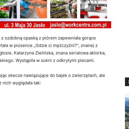
i z ozdobną opaską z piórem zapewniała gorące
ała w piosence „Gdzie ci mężczyźni?”, znanej z
osie. Katarzyna Zielińska, znana serialowa aktorka,
kiego. Wystąpiła w sukni z odkrytymi plecami.
ując skecze nawiązujące do bajek o zwierzętach, ale
 nich wyglądała tak: