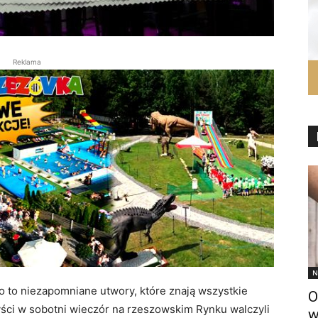
Reklama
N
o to niezapomniane utwory, które znają wszystkie
O
tyści w sobotni wieczór na rzeszowskim Rynku walczyli
w