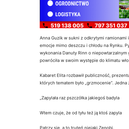
Anna Guzik w sukni z odkrytymi ramionami 
emocje mimo deszczu i chłodu na Rynku. Pyt
wykonania Danuty Rinn o niepowtarzalnym gł
powróciła w swoim występie do klimatu włos
Kabaret Elita rozbawił publiczność, prezent
których tematem było „grzmocenie”. Jedna z
„Zapylała raz pszczółka jakiegoś badyla
Wtem czuje, że od tyłu też ją ktoś zapyla
Patrzy się, a to truteń niejaki Zenobi.