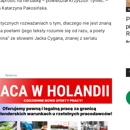
zaprosić na herbatkę – powiedział Krzysztof Tyniec. –
a Katarzyna Pakosińska.
N
P
tycznych rozważaniach o tym, dlaczego nie jest znaną
p
 a poetami (jego teksty rozumie się od razu, a poety
R
nina” ze słowami Jacka Cygana, znanej z serialu
Ar
Reklama