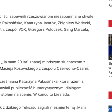
Rz
soliści zapewnili rzeszowianom niezapomniane chwile
na Pakosińska, Katarzyna Jamróz, Zbigniew Wodecki,
rth, zespół VOX, Grzegorz Poloczek, Gang Marcela,
A
ki „Ja mam 20 lat” znanej młodszym słuchaczom z
El
a Macieja Kosowskiego z zespołu Czerwono-Czarni.
w 
Rz
pr
oześmiana Katarzyna Pakosińska, która razem z
wiali publiczność humorystycznymi dialogami.
stołem na scenie. W końcu to biesiada.
k z dzikiego Teksasu zagrali nieśmiertelną „Mam