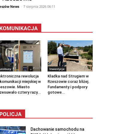
eszów News
-
7 sierpnia 2026 06:11
KOMUNIKACJA
utobusy
Inwestycje
ektroniczna rewolucja
Kładka nad Strugiem w
komunikacji miejskiej w
Rzeszowie coraz bliżej.
eszowie. Miasto
Fundamenty i podpory
zesuwało cztery razy...
gotowe...
POLICJA
Dachowanie samochodu na