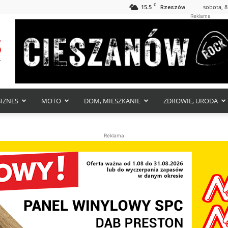
C
15.5
sobota, 8
Rzeszów
Reklama
BIZNES
MOTO
DOM, MIESZKANIE
ZDROWIE, URODA
Reklama