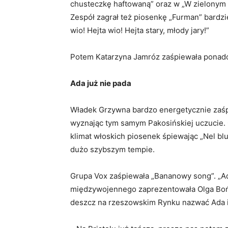
chusteczkę haftowaną” oraz w „W zielonym g
Zespół zagrał też piosenkę „Furman” bardzi
wio! Hejta wio! Hejta stary, młody jary!”
Potem Katarzyna Jamróz zaśpiewała ponadc
Ada już nie pada
Władek Grzywna bardzo energetycznie zaśp
wyznając tym samym Pakosińskiej uczucie.
klimat włoskich piosenek śpiewając „Nel bl
dużo szybszym tempie.
Grupa Vox zaśpiewała „Bananowy song”. „Ada
międzywojennego zaprezentowała Olga Bońc
deszcz na rzeszowskim Rynku nazwać Ada i 