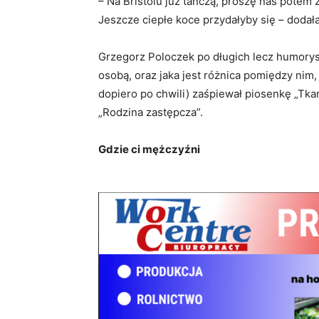
– Na Bristolu już tańczą, proszę nas potem 
Jeszcze ciepłe koce przydałyby się – dodał
Grzegorz Poloczek po długich lecz humorys
osobą, oraz jaka jest różnica pomiędzy nim,
dopiero po chwili) zaśpiewał piosenkę „Tka
„Rodzina zastępcza”.
Gdzie ci mężczyźni