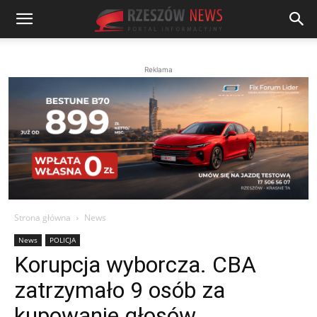
Reklama
Strona główna
News
News
POLICJA
Korupcja wyborcza. CBA
zatrzymało 9 osób za
kupowanie głosów