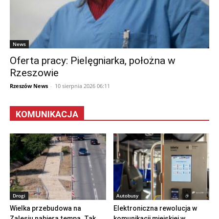
News
Oferta pracy: Pielęgniarka, położna w
Rzeszowie
Rzeszów News
-
10 sierpnia 2026 06:11
KOMUNIKACJA
Drogi
Autobusy
Wielka przebudowa na
Elektroniczna rewolucja w
Zalesiu nabiera tempa. Tak
komunikacji miejskiej w