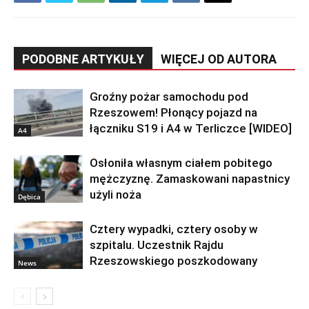
PODOBNE ARTYKUŁY
WIĘCEJ OD AUTORA
Groźny pożar samochodu pod
Rzeszowem! Płonący pojazd na
łączniku S19 i A4 w Terliczce [WIDEO]
A4
Osłoniła własnym ciałem pobitego
mężczyznę. Zamaskowani napastnicy
użyli noża
Dębica
Cztery wypadki, cztery osoby w
szpitalu. Uczestnik Rajdu
Rzeszowskiego poszkodowany
News