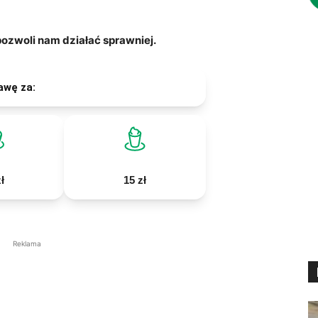
zwoli nam działać sprawniej.
awę za:
ł
15 zł
Reklama