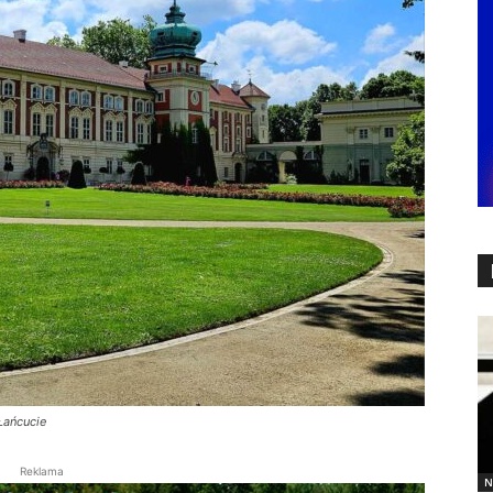
Łańcucie
Reklama
N