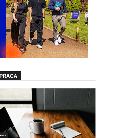
PRACA
ews