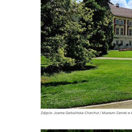
Zdjęcie: Joanna Garbulińska-Charchut / Muzeum-Zamek w 