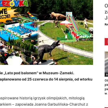
O
z
J
Rz
nie „Lato pod balonem” w
Muzeum-Zameki.
B
zaplanowano od 25 czerwca do 14 sierpnia, od wtorku
Oś
pi
pi
w.
spirowane historią igrzysk olimpijskich, mitologią
parkiem – zapowiada Joanna Garbulińska-Charchut z