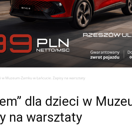
ci w Muzeum-Zamku w Łańcucie. Zapisy na warsztaty
nem” dla dzieci w Muz
y na warsztaty