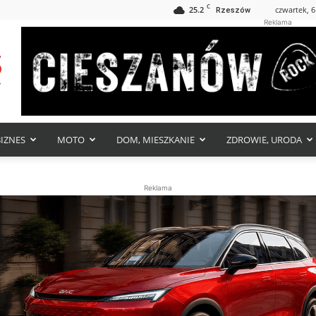
C
25.2
czwartek, 6
Rzeszów
Reklama
BIZNES
MOTO
DOM, MIESZKANIE
ZDROWIE, URODA
Reklama