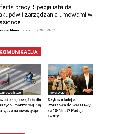
ferta pracy: Specjalista ds.
akupów i zarządzania umowami w
asionce
eszów News
-
6 sierpnia 2026 06:14
KOMUNIKACJA
ezpieczeństwo
Inwestycje
wietlenie, przejścia dla
Szybsza kolej z
eszych i monitoring. Są
Rzeszowa do Warszawy
eniądze na inwestycje
za 10-15 lat? Padają
..
kwoty...