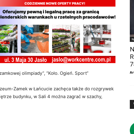
N
N
R
7
Ar
 zamkowej olimpiady”, “Koło. Ogień. Sport”
Muzeum-Zamek w Łańcucie zachęca także do rozgrywek
iętrze budynku, w Sali 4 można zagrać w szachy,