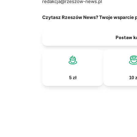
redakcja@rzeszow-news.pl
Czytasz Rzeszów News? Twoje wsparcie po
Postaw k
5 zł
10 z