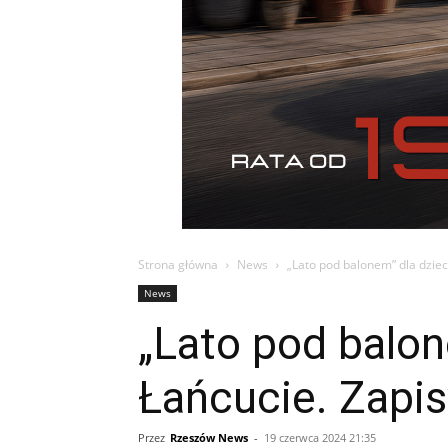
Strona główna
News
„Lato pod balonem” dla dzie
News
„Lato pod balo
Łańcucie. Zapis
Przez
Rzeszów News
-
19 czerwca 2024 21:35