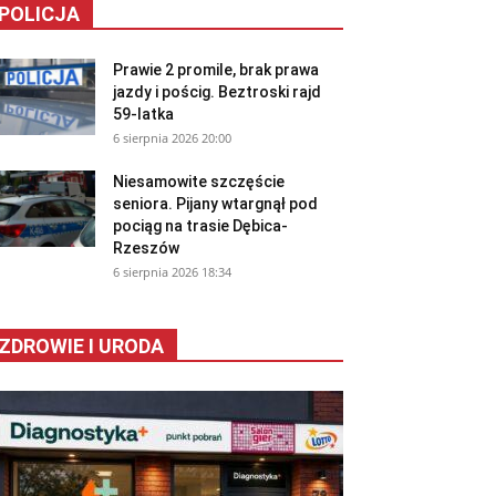
POLICJA
Prawie 2 promile, brak prawa
jazdy i pościg. Beztroski rajd
59-latka
6 sierpnia 2026 20:00
Niesamowite szczęście
seniora. Pijany wtargnął pod
pociąg na trasie Dębica-
Rzeszów
6 sierpnia 2026 18:34
ZDROWIE I URODA