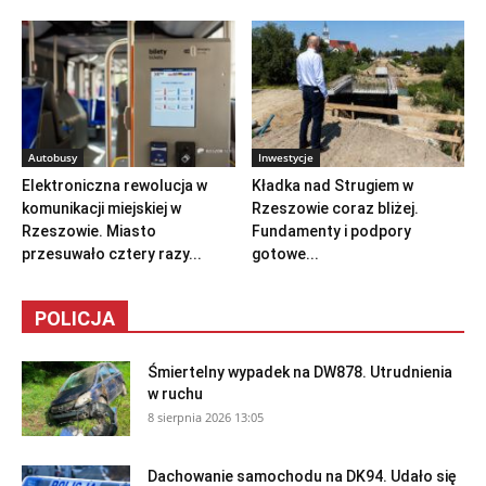
Autobusy
Inwestycje
Elektroniczna rewolucja w
Kładka nad Strugiem w
komunikacji miejskiej w
Rzeszowie coraz bliżej.
Rzeszowie. Miasto
Fundamenty i podpory
przesuwało cztery razy...
gotowe...
POLICJA
Śmiertelny wypadek na DW878. Utrudnienia
w ruchu
8 sierpnia 2026 13:05
Dachowanie samochodu na DK94. Udało się