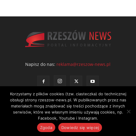
Napisz do nas:
reklama@rzeszow-news.pl
Korzystamy z plików cookies (tzw. ciasteczka) do technicznej
obsługi strony rzeszow-news.pl. W publikowanych przez nas
materiałach mogą znajdować się treści pochodzące z innych
serwisów, które we własnym imieniu używają cookies, np.
Kontakt
Polityka prywatności
Regulamin portalu
Facebook, Youtube i Instagram.
© NEWS Sp. z o.o. - wydawca portalu Rzeszów News. Wszystkie prawa
Zgoda
Dowiedz się więcej
zastrzeżone. Tel.: 601 97 55 30