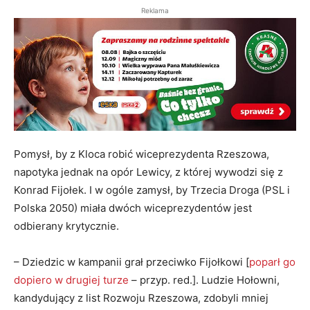
Reklama
Pomysł, by z Kloca robić wiceprezydenta Rzeszowa,
napotyka jednak na opór Lewicy, z której wywodzi się z
Konrad Fijołek. I w ogóle zamysł, by Trzecia Droga (PSL i
Polska 2050) miała dwóch wiceprezydentów jest
odbierany krytycznie.
– Dziedzic w kampanii grał przeciwko Fijołkowi [
poparł go
dopiero w drugiej turze
– przyp. red.]. Ludzie Hołowni,
kandydujący z list Rozwoju Rzeszowa, zdobyli mniej