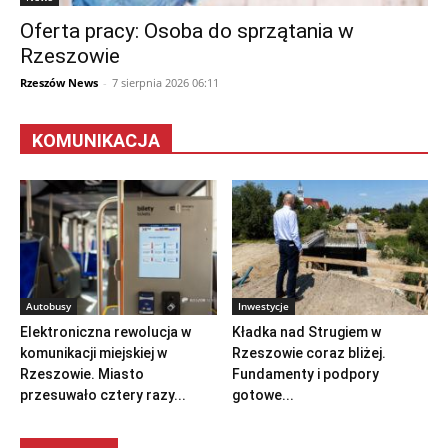
Oferta pracy: Osoba do sprzątania w
Rzeszowie
Rzeszów News
-
7 sierpnia 2026 06:11
KOMUNIKACJA
Autobusy
Inwestycje
Elektroniczna rewolucja w
Kładka nad Strugiem w
komunikacji miejskiej w
Rzeszowie coraz bliżej.
Rzeszowie. Miasto
Fundamenty i podpory
przesuwało cztery razy...
gotowe...