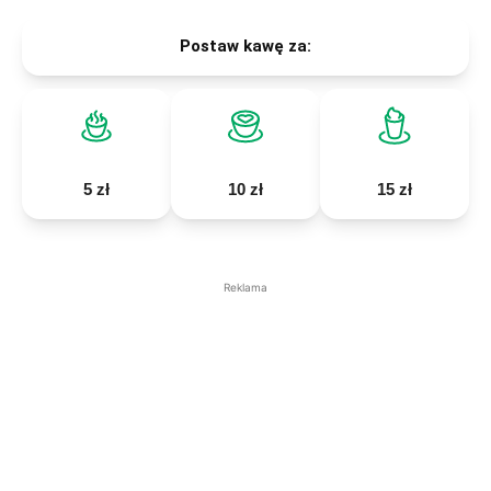
Postaw kawę za:
5 zł
10 zł
15 zł
Reklama