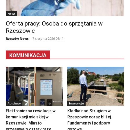
News
Oferta pracy: Osoba do sprzątania w
Rzeszowie
Rzeszów News
-
7 sierpnia 2026 06:11
KOMUNIKACJA
Autobusy
Inwestycje
Elektroniczna rewolucja w
Kładka nad Strugiem w
komunikacji miejskiej w
Rzeszowie coraz bliżej.
Rzeszowie. Miasto
Fundamenty i podpory
przesuwało cztery razy...
gotowe...