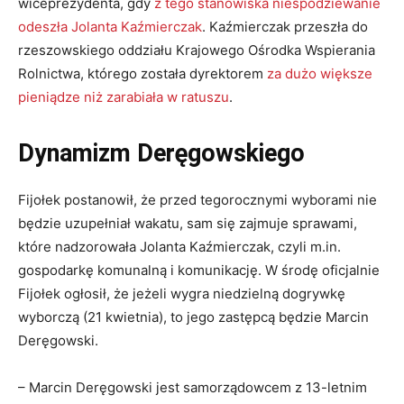
wiceprezydenta, gdy
z tego stanowiska niespodziewanie
odeszła Jolanta Kaźmierczak
. Kaźmierczak przeszła do
rzeszowskiego oddziału Krajowego Ośrodka Wspierania
Rolnictwa, którego została dyrektorem
za dużo większe
pieniądze niż zarabiała w ratuszu
.
Dynamizm Deręgowskiego
Fijołek postanowił, że przed tegorocznymi wyborami nie
będzie uzupełniał wakatu, sam się zajmuje sprawami,
które nadzorowała Jolanta Kaźmierczak, czyli m.in.
gospodarkę komunalną i komunikację. W środę oficjalnie
Fijołek ogłosił, że jeżeli wygra niedzielną dogrywkę
wyborczą (21 kwietnia), to jego zastępcą będzie Marcin
Deręgowski.
– Marcin Deręgowski jest samorządowcem z 13-letnim