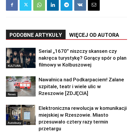
PODOBNE ARTYKUŁY
WIĘCEJ OD AUTORA
Serial „1670” niszczy skansen czy
nakręca turystykę? Gorący spór o plan
filmowy w Kolbuszowej
KULTURA
Nawałnica nad Podkarpaciem! Zalane
szpitale, teatr i wiele ulic w
Rzeszowie [ZDJĘCIA]
News
Elektroniczna rewolucja w komunikacji
miejskiej w Rzeszowie. Miasto
przesuwało cztery razy termin
Autobusy
przetargu