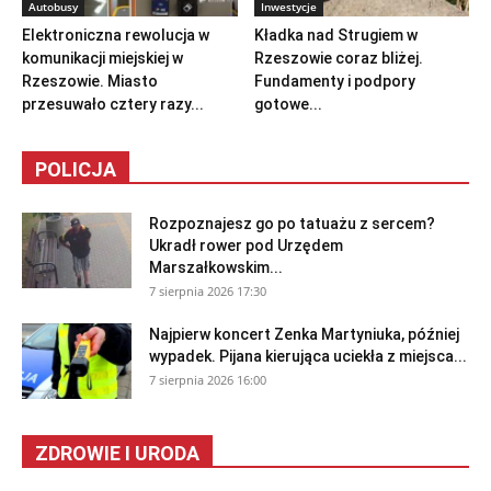
Autobusy
Inwestycje
Elektroniczna rewolucja w
Kładka nad Strugiem w
komunikacji miejskiej w
Rzeszowie coraz bliżej.
Rzeszowie. Miasto
Fundamenty i podpory
przesuwało cztery razy...
gotowe...
POLICJA
Rozpoznajesz go po tatuażu z sercem?
Ukradł rower pod Urzędem
Marszałkowskim...
7 sierpnia 2026 17:30
Najpierw koncert Zenka Martyniuka, później
wypadek. Pijana kierująca uciekła z miejsca...
7 sierpnia 2026 16:00
ZDROWIE I URODA