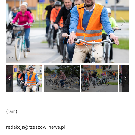
1
/
8
(ram)
redakcja@rzeszow-news.pl