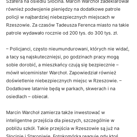
Szafera na osiedlu Słocina. Marcin Warchoł zadeklarował
również podwojenie pieniędzy na dodatkowe patrole
policji w najbardziej niebezpiecznych miejscach w
Rzeszowie. Za czasów Tadeusza Ferenca miasto na takie
patrole wydawało rocznie od 200 tys. do 300 tys. zł.
– Policjanci, często nieumundurowani, których nie widać,
a tacy są najskuteczniejsi, po godzinach pracy mogą
sobie dorobić, a mieszkańcy czują się bezpiecznie –
mówił wiceminister Warchoł. Zapowiedział również
doświetlenie niebezpiecznych miejsc w Rzeszowie. –
Dodatkowe latarnie będą w parkach, skwerach i na
osiedlach – obiecał.
Marcin Warchoł zamierza także inwestować w
inteligentne przejścia dla pieszych, szczególnie w
pobliżu szkół. Takie przejścia w Rzeszowie są już na
Słocinie i Staroniwie. Fotokomórka reaguje gdy ktoś