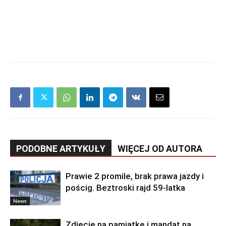
PODOBNE ARTYKUŁY
WIĘCEJ OD AUTORA
Prawie 2 promile, brak prawa jazdy i
pościg. Beztroski rajd 59-latka
News
Zdjęcie na pamiątkę i mandat na