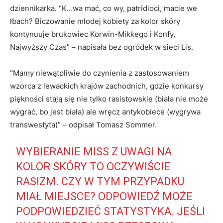
dziennikarka. “K…wa mać, co wy, patridioci, macie we
łbach? Biczowanie młodej kobiety za kolor skóry
kontynuuje brukowiec Korwin-Mikkego i Konfy,
Najwyższy Czas” – napisała bez ogródek w sieci Lis.
“Mamy niewątpliwie do czynienia z zastosowaniem
wzorca z lewackich krajów zachodnich, gdzie konkursy
piękności stają się nie tylko rasistowskie (biała nie może
wygrać, bo jest biała) ale wręcz antykobiece (wygrywa
transwestyta)” – odpisał Tomasz Sommer.
WYBIERANIE MISS Z UWAGI NA
KOLOR SKÓRY TO OCZYWIŚCIE
RASIZM. CZY W TYM PRZYPADKU
MIAŁ MIEJSCE? ODPOWIEDŹ MOŻE
PODPOWIEDZIEĆ STATYSTYKA. JEŚLI