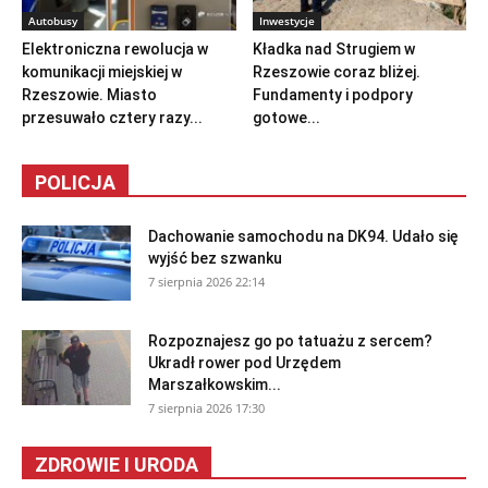
Autobusy
Inwestycje
Elektroniczna rewolucja w
Kładka nad Strugiem w
komunikacji miejskiej w
Rzeszowie coraz bliżej.
Rzeszowie. Miasto
Fundamenty i podpory
przesuwało cztery razy...
gotowe...
POLICJA
Dachowanie samochodu na DK94. Udało się
wyjść bez szwanku
7 sierpnia 2026 22:14
Rozpoznajesz go po tatuażu z sercem?
Ukradł rower pod Urzędem
Marszałkowskim...
7 sierpnia 2026 17:30
ZDROWIE I URODA