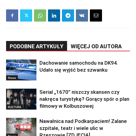
PODOBNE ARTYKUŁY
WIĘCEJ OD AUTORA
Dachowanie samochodu na DK94.
Udało się wyjść bez szwanku
News
Serial „1670” niszczy skansen czy
nakręca turystykę? Gorący spór o plan
filmowy w Kolbuszowej
KULTURA
Nawałnica nad Podkarpaciem! Zalane
szpitale, teatr i wiele ulic w
Rzeszowie [ZDJĘCIA]
News