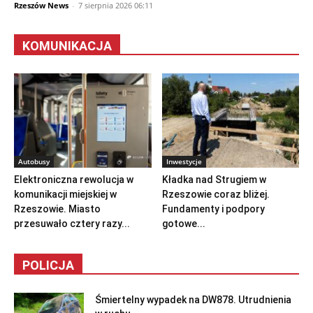
Rzeszów News
-
7 sierpnia 2026 06:11
KOMUNIKACJA
Autobusy
Inwestycje
Elektroniczna rewolucja w
Kładka nad Strugiem w
komunikacji miejskiej w
Rzeszowie coraz bliżej.
Rzeszowie. Miasto
Fundamenty i podpory
przesuwało cztery razy...
gotowe...
POLICJA
Śmiertelny wypadek na DW878. Utrudnienia