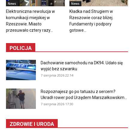
News
News
Elektroniczna rewolucja w
Kładka nad Strugiem w
komunikacji miejskiej w
Rzeszowie coraz bliżej.
Rzeszowie. Miasto
Fundamenty i podpory
przesuwało cztery razy...
gotowe...
POLICJA
Dachowanie samochodu na DK94. Udało się
wyjść bez szwanku
7 sierpnia 2026 22:14
Rozpoznajesz go po tatuażu z sercem?
Ukradł rower pod Urzędem Marszałkowskim...
7 sierpnia 2026 17:30
ZDROWIE I URODA