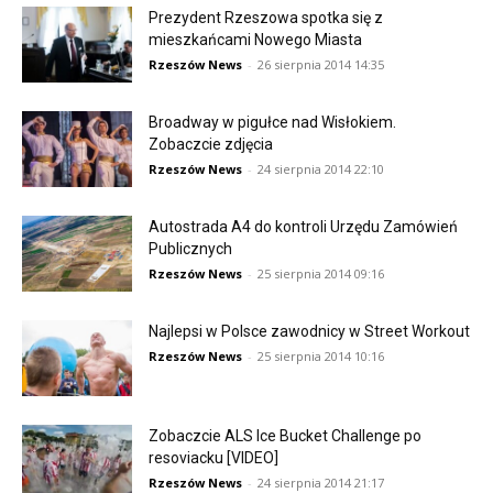
Prezydent Rzeszowa spotka się z
mieszkańcami Nowego Miasta
Rzeszów News
-
26 sierpnia 2014 14:35
Broadway w pigułce nad Wisłokiem.
Zobaczcie zdjęcia
Rzeszów News
-
24 sierpnia 2014 22:10
Autostrada A4 do kontroli Urzędu Zamówień
Publicznych
Rzeszów News
-
25 sierpnia 2014 09:16
Najlepsi w Polsce zawodnicy w Street Workout
Rzeszów News
-
25 sierpnia 2014 10:16
Zobaczcie ALS Ice Bucket Challenge po
resoviacku [VIDEO]
Rzeszów News
-
24 sierpnia 2014 21:17