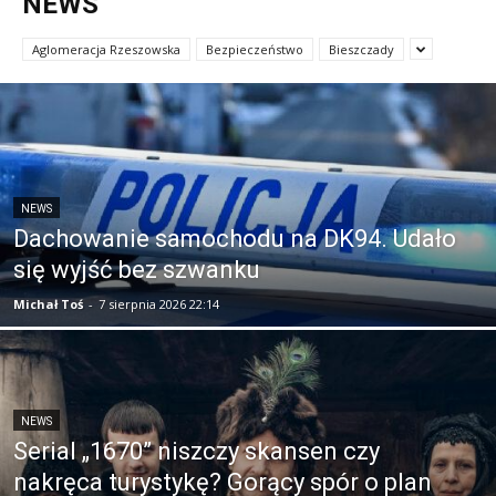
NEWS
Aglomeracja Rzeszowska
Bezpieczeństwo
Bieszczady
NEWS
Dachowanie samochodu na DK94. Udało
się wyjść bez szwanku
Michał Toś
-
7 sierpnia 2026 22:14
NEWS
Serial „1670” niszczy skansen czy
nakręca turystykę? Gorący spór o plan