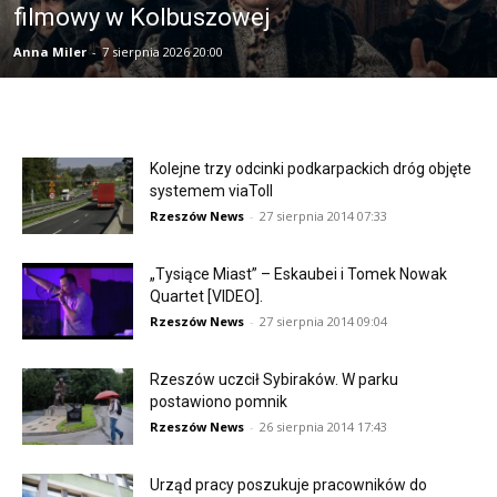
filmowy w Kolbuszowej
Anna Miler
-
7 sierpnia 2026 20:00
Kolejne trzy odcinki podkarpackich dróg objęte
systemem viaToll
Rzeszów News
-
27 sierpnia 2014 07:33
„Tysiące Miast” – Eskaubei i Tomek Nowak
Quartet [VIDEO].
Rzeszów News
-
27 sierpnia 2014 09:04
Rzeszów uczcił Sybiraków. W parku
postawiono pomnik
Rzeszów News
-
26 sierpnia 2014 17:43
Urząd pracy poszukuje pracowników do