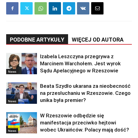
PODOBNE ARTYKUŁY
WIĘCEJ OD AUTORA
Izabela Leszczyna przegrywa z
Marcinem Warchołem. Jest wyrok
Sądu Apelacyjnego w Rzeszowie
News
Beata Szydło ukarana za nieobecność
na przesłuchaniu w Rzeszowie. Czego
unika była premier?
News
W Rzeszowie odbędzie się
manifestacja przeciwko hejtowi
wobec Ukraińców. Polacy mają dość?
News