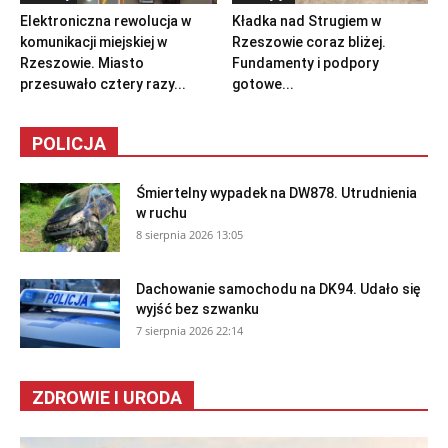
Elektroniczna rewolucja w
Kładka nad Strugiem w
komunikacji miejskiej w
Rzeszowie coraz bliżej.
Rzeszowie. Miasto
Fundamenty i podpory
przesuwało cztery razy...
gotowe...
POLICJA
Śmiertelny wypadek na DW878. Utrudnienia
w ruchu
8 sierpnia 2026 13:05
Dachowanie samochodu na DK94. Udało się
wyjść bez szwanku
7 sierpnia 2026 22:14
ZDROWIE I URODA