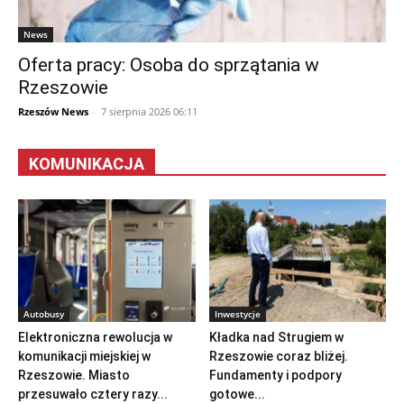
News
Oferta pracy: Osoba do sprzątania w
Rzeszowie
Rzeszów News
-
7 sierpnia 2026 06:11
KOMUNIKACJA
Autobusy
Inwestycje
Elektroniczna rewolucja w
Kładka nad Strugiem w
komunikacji miejskiej w
Rzeszowie coraz bliżej.
Rzeszowie. Miasto
Fundamenty i podpory
przesuwało cztery razy...
gotowe...