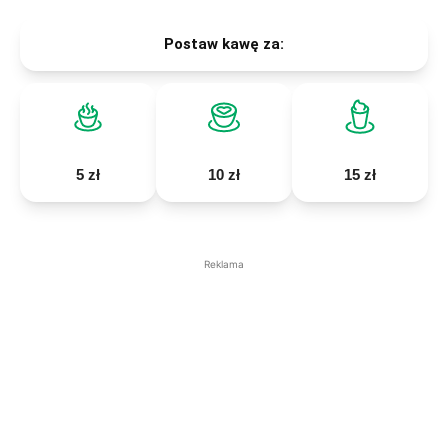
Postaw kawę za:
5 zł
10 zł
15 zł
Reklama