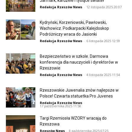
Jarmark, karuzele i tysiące świateł
Redakcja Rzeszów News
-
12 listopada 2025 20:07
Kydryński, Korzeniowski, Pawłowski,
Wachowicz. Podkarpacki Kalejdoskop
Podróżniczy wraca do Jasionki
Redakcja Rzeszów News
-
6 listopada 2025 12:59
Bezpieczeństwo w szkole. Darmowa
konferencja dla nauczycieli i dyrektorów w
Rzeszowie
Redakcja Rzeszów News
-
4 listopada 2025 11:54
Rzeszowskie Juwenalia znów najlepsze w
Polsce! Czwarta statuetka Pro Juvenes
Redakcja Rzeszów News
-
17 października 2025 11:58
Targi Rzemiosła WZORY wracają do
Rzeszowa
Rzeszów News
-
8 października 2025 07:25