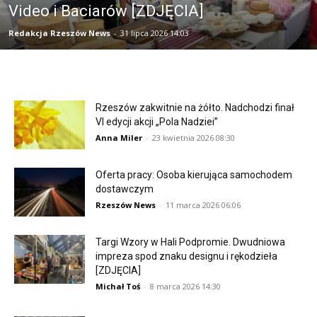
Video i Baciarów [ZDJĘCIA]
Redakcja Rzeszów News
-
31 lipca 2026 14:03
Rzeszów zakwitnie na żółto. Nadchodzi finał
VI edycji akcji „Pola Nadziei”
Anna Miler
-
23 kwietnia 2026 08:30
Oferta pracy: Osoba kierująca samochodem
dostawczym
Rzeszów News
-
11 marca 2026 06:06
Targi Wzory w Hali Podpromie. Dwudniowa
impreza spod znaku designu i rękodzieła
[ZDJĘCIA]
Michał Toś
-
8 marca 2026 14:30