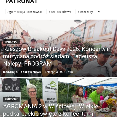
PATRONAT
Aglomeracja Rzeszowska
Bezpieczeństwo
Bieszczady
PATRONAT
Rzeszów Breakout Days 2026. Koncerty i
muzyczna podróż śladami Tadeusza
Nalepy [PROGRAM]
Redakcja Rzeszów News
-
5 sierpnia 2026 17:18
PATRONAT
AGROMANIA 2 w Wiśniowej. Wielkie
podkarpackie święto z koncertami