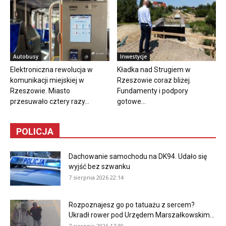
Autobusy
Inwestycje
Elektroniczna rewolucja w
Kładka nad Strugiem w
komunikacji miejskiej w
Rzeszowie coraz bliżej.
Rzeszowie. Miasto
Fundamenty i podpory
przesuwało cztery razy...
gotowe...
POLICJA
Dachowanie samochodu na DK94. Udało się
wyjść bez szwanku
7 sierpnia 2026 22:14
Rozpoznajesz go po tatuażu z sercem?
Ukradł rower pod Urzędem Marszałkowskim...
7 sierpnia 2026 17:30