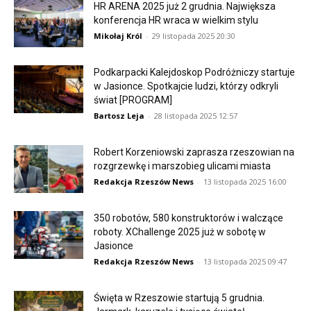
HR ARENA 2025 już 2 grudnia. Największa
konferencja HR wraca w wielkim stylu
Mikołaj Król
-
29 listopada 2025 20:30
Podkarpacki Kalejdoskop Podróżniczy startuje
w Jasionce. Spotkajcie ludzi, którzy odkryli
świat [PROGRAM]
Bartosz Leja
-
28 listopada 2025 12:57
Robert Korzeniowski zaprasza rzeszowian na
rozgrzewkę i marszobieg ulicami miasta
Redakcja Rzeszów News
-
13 listopada 2025 16:00
350 robotów, 580 konstruktorów i walczące
roboty. XChallenge 2025 już w sobotę w
Jasionce
Redakcja Rzeszów News
-
13 listopada 2025 09:47
Święta w Rzeszowie startują 5 grudnia.