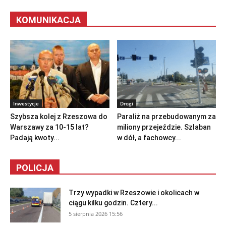
KOMUNIKACJA
Inwestycje
Drogi
Szybsza kolej z Rzeszowa do
Paraliż na przebudowanym za
Warszawy za 10-15 lat?
miliony przejeździe. Szlaban
Padają kwoty...
w dół, a fachowcy...
POLICJA
Trzy wypadki w Rzeszowie i okolicach w
ciągu kilku godzin. Cztery...
5 sierpnia 2026 15:56