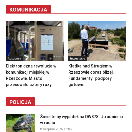
KOMUNIKACJA
Autobusy
Inwestycje
Elektroniczna rewolucja w
Kładka nad Strugiem w
komunikacji miejskiej w
Rzeszowie coraz bliżej.
Rzeszowie. Miasto
Fundamenty i podpory
przesuwało cztery razy...
gotowe...
POLICJA
Śmiertelny wypadek na DW878. Utrudnienia
w ruchu
8 sierpnia 2026 13:05