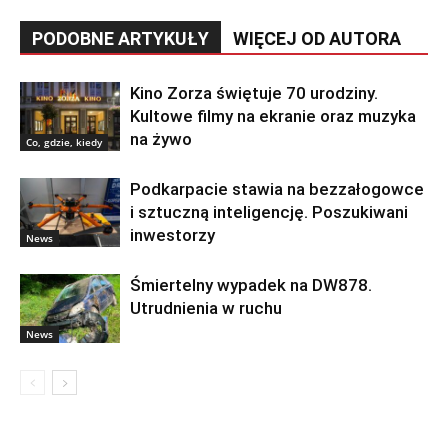
PODOBNE ARTYKUŁY
WIĘCEJ OD AUTORA
Kino Zorza świętuje 70 urodziny.
Kultowe filmy na ekranie oraz muzyka
na żywo
Co, gdzie, kiedy
Podkarpacie stawia na bezzałogowce
i sztuczną inteligencję. Poszukiwani
inwestorzy
News
Śmiertelny wypadek na DW878.
Utrudnienia w ruchu
News