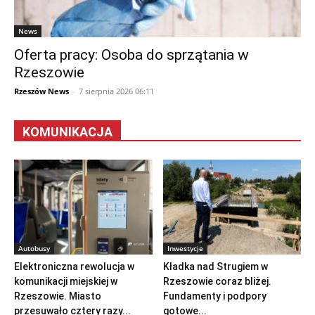
News
Oferta pracy: Osoba do sprzątania w
Rzeszowie
Rzeszów News
-
7 sierpnia 2026 06:11
KOMUNIKACJA
Autobusy
Inwestycje
Elektroniczna rewolucja w
Kładka nad Strugiem w
komunikacji miejskiej w
Rzeszowie coraz bliżej.
Rzeszowie. Miasto
Fundamenty i podpory
przesuwało cztery razy...
gotowe...