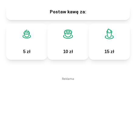
Postaw kawę za:
5 zł
10 zł
15 zł
Reklama