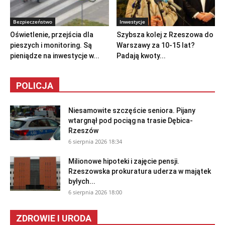
Bezpieczeństwo
Inwestycje
Oświetlenie, przejścia dla
Szybsza kolej z Rzeszowa do
pieszych i monitoring. Są
Warszawy za 10-15 lat?
pieniądze na inwestycje w...
Padają kwoty...
POLICJA
Niesamowite szczęście seniora. Pijany
wtargnął pod pociąg na trasie Dębica-
Rzeszów
6 sierpnia 2026 18:34
Milionowe hipoteki i zajęcie pensji.
Rzeszowska prokuratura uderza w majątek
byłych...
6 sierpnia 2026 18:00
ZDROWIE I URODA