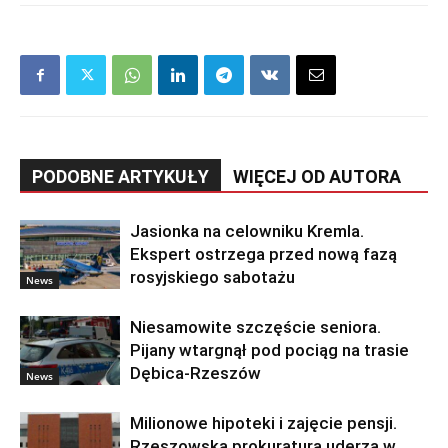
PODOBNE ARTYKUŁY
WIĘCEJ OD AUTORA
Jasionka na celowniku Kremla.
Ekspert ostrzega przed nową fazą
rosyjskiego sabotażu
News
Niesamowite szczęście seniora.
Pijany wtargnął pod pociąg na trasie
Dębica-Rzeszów
News
Milionowe hipoteki i zajęcie pensji.
Rzeszowska prokuratura uderza w