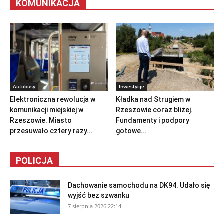
KOMUNIKACJA
Autobusy
Inwestycje
Elektroniczna rewolucja w
Kładka nad Strugiem w
komunikacji miejskiej w
Rzeszowie coraz bliżej.
Rzeszowie. Miasto
Fundamenty i podpory
przesuwało cztery razy...
gotowe...
POLICJA
Dachowanie samochodu na DK94. Udało się
wyjść bez szwanku
7 sierpnia 2026 22:14