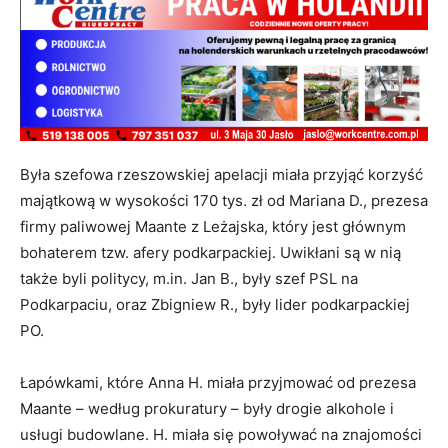
Była szefowa rzeszowskiej apelacji miała przyjąć korzyść
majątkową w wysokości 170 tys. zł od Mariana D., prezesa
firmy paliwowej Maante z Leżajska, który jest głównym
bohaterem tzw. afery podkarpackiej. Uwikłani są w nią
także byli politycy, m.in. Jan B., były szef PSL na
Podkarpaciu, oraz Zbigniew R., były lider podkarpackiej
PO.
Łapówkami, które Anna H. miała przyjmować od prezesa
Maante – według prokuratury – były drogie alkohole i
usługi budowlane. H. miała się powoływać na znajomości