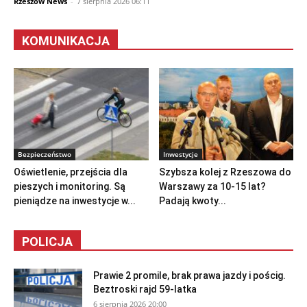
Rzeszów News
-
7 sierpnia 2026 06:11
KOMUNIKACJA
Bezpieczeństwo
Inwestycje
Oświetlenie, przejścia dla
Szybsza kolej z Rzeszowa do
pieszych i monitoring. Są
Warszawy za 10-15 lat?
pieniądze na inwestycje w...
Padają kwoty...
POLICJA
Prawie 2 promile, brak prawa jazdy i pościg.
Beztroski rajd 59-latka
6 sierpnia 2026 20:00