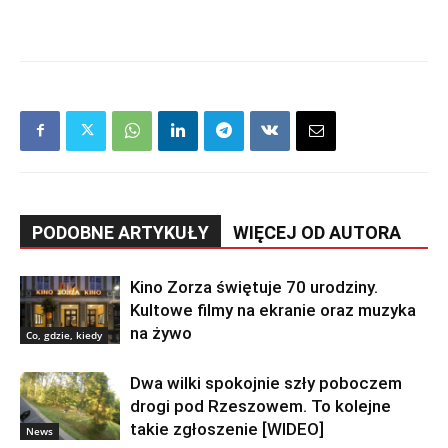
PODOBNE ARTYKUŁY
WIĘCEJ OD AUTORA
Kino Zorza świętuje 70 urodziny.
Kultowe filmy na ekranie oraz muzyka
na żywo
Co, gdzie, kiedy
Dwa wilki spokojnie szły poboczem
drogi pod Rzeszowem. To kolejne
takie zgłoszenie [WIDEO]
News