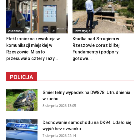
Autobusy
Inwestycje
Elektroniczna rewolucja w
Kładka nad Strugiem w
komunikacji miejskiej w
Rzeszowie coraz bliżej.
Rzeszowie. Miasto
Fundamenty i podpory
przesuwało cztery razy...
gotowe...
POLICJA
Śmiertelny wypadek na DW878. Utrudnienia
w ruchu
8 sierpnia 2026 13:05
Dachowanie samochodu na DK94. Udało się
wyjść bez szwanku
7 sierpnia 2026 22:14