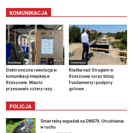
KOMUNIKACJA
Autobusy
Inwestycje
Elektroniczna rewolucja w
Kładka nad Strugiem w
komunikacji miejskiej w
Rzeszowie coraz bliżej.
Rzeszowie. Miasto
Fundamenty i podpory
przesuwało cztery razy...
gotowe...
POLICJA
Śmiertelny wypadek na DW878. Utrudnienia
w ruchu